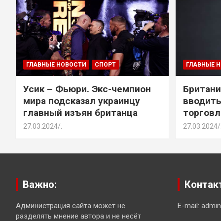
ГЛАВНЫЕ НОВОСТИ
СПОРТ
ГЛАВНЫЕ 
Усик – Фьюри. Экс-чемпион
Британи
мира подсказал украинцу
вводить
главный изъян британца
торговл
27.03.2024
.
27.03.2024
Важно:
Контак
Администрация сайта может не
E-mail: admi
разделять мнение автора и не несёт