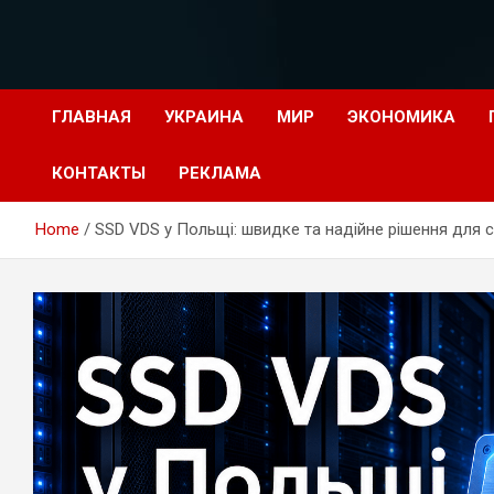
Перейти
к
содержимому
ГЛАВНАЯ
УКРАИНА
МИР
ЭКОНОМИКА
КОНТАКТЫ
РЕКЛАМА
Home
SSD VDS у Польщі: швидке та надійне рішення для с