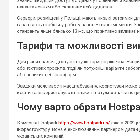
значно швидший доступ до даних у порівнянні з класич
навантаженням або складних веб-додатків.
Сервери, розміщені у Польщі, мають низькі затримки для
гарантують стабільну роботу навіть у пікові моменти. З
становить лише близько 13 мс, що позитивно впливає н
Тарифи та можливості ви
Для різних задач доступні гнучкі тарифні рішення. Напри
або тестових проєктів, тоді як потужніші варіанти забе
або великих веб-платформ.
Завдяки можливості масштабування, користувач може 
кошти та використовувати тільки ті потужності, які потр
Чому варто обрати Hostpa
Компанія Hostpark
https://www.hostpark.ua/
вже з 2009 ро
інфраструктуру. Вона є ексклюзивним партнером дата-ц
українських компаній.