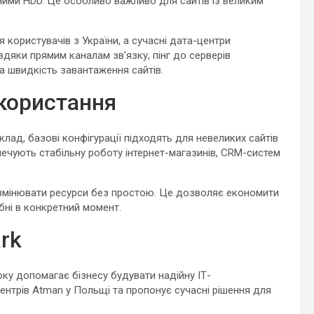
ними HDD. Це особливо важливо для сайтів із великим
 користувачів з України, а сучасні дата-центри
авдяки прямим каналам зв’язку, пінг до серверів
а швидкість завантаження сайтів.
користання
клад, базові конфігурації підходять для невеликих сайтів
зпечують стабільну роботу інтернет-магазинів, CRM-систем
змінювати ресурси без простою. Це дозволяє економити
ібні в конкретний момент.
rk
ку допомагає бізнесу будувати надійну ІТ-
ентрів Atman у Польщі та пропонує сучасні рішення для