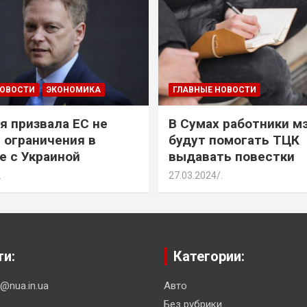
НОВОСТИ
ЭКОНОМИКА
ГЛАВНЫЕ НОВОСТИ
я призвала ЕС не
В Сумах работники м
 ограничения в
будут помогать ТЦК
е с Украиной
выдавать повестки
.
27.03.2024
.
ти:
Категории:
n@nua.in.ua
Авто
Без рубрики