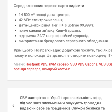
Серед ключових переваг варто виділити:
14 500 м² площі дата-центрів;
42 МВт електроживлення;
дата-центри рівня Tier III+ з uptime 99,999%;
прямі канали зв’язку Київ–Варшава;
підтримка 24/7 та професійний супровід;
використання брендового серверного обладнання.
Крім цього, Hostpark надає додаткові послуги, такі як р
послуги колокації. Це дозволяє створити повноцінну ІТ
Метки:
Hostpark VDS
,
KVM сервер
,
SSD VDS Європа
,
VDS SS
оренда сервера
,
швидкий хостинг
Навигация
СБУ застерігає: в Україні зросла кількість афер,
по
під час яких зловмисники ошукують громадян,
видаючи себе за працівників Служби безпеки та