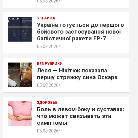
06.08.2026
.
УКРАИНА
Україна готується до першого
бойового застосування нової
балістичної ракети FP-7
06.08.2026
.
БЕЗ РУБРИКИ
Леся — Нікітюк показала
першу стрижку сина Оскара
05.08.2026
.
ЗДОРОВЬЕ
Боль в левом боку и суставах:
что может связывать эти
симптомы
05.08.2026
.