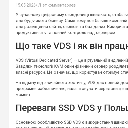
15.05.2026
.
Нет комментариев
У сучасному цифровому середовищі швидкість, стабільн
для будь-якого бізнесу. Саме тому все більше компані
для розміщення сайтів, сервісів та баз даних. Викорис
продуктивність та повний контроль над сервером.
Що таке VDS і як він пра
VDS (Virtual Dedicated Server) — це віртуальний виділен
Завдяки технології KVM один фізичний сервер розділяє
власні ресурси. Це означає, що користувач отримує стабі
На відміну від звичайного хостингу, VDS дає повний д
програмне забезпечення, налаштовувати середовище під
момент.
Переваги SSD VDS у Поль
Основною особливістю SSD VDS є використання швидкіс