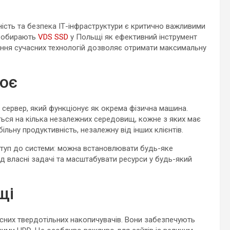
ість та безпека ІТ-інфраструктури є критично важливими
й обирають
VDS SSD
у Польщі як ефективний інструмент
тання сучасних технологій дозволяє отримати максимальну
цює
ий сервер, який функціонує як окрема фізична машина.
ться на кілька незалежних середовищ, кожне з яких має
льну продуктивність, незалежну від інших клієнтів.
оступ до системи: можна встановлювати будь-яке
 власні задачі та масштабувати ресурси у будь-який
щі
них твердотільних накопичувачів. Вони забезпечують