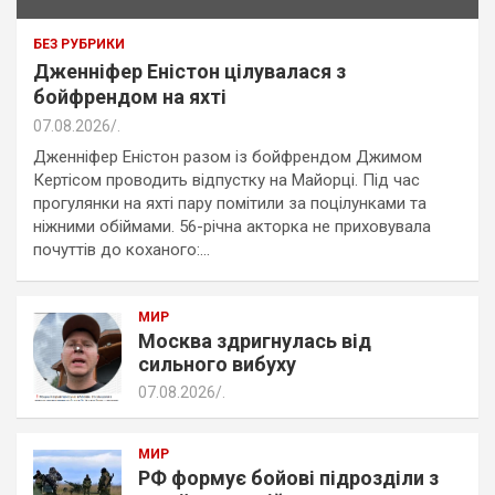
БЕЗ РУБРИКИ
Дженніфер Еністон цілувалася з
бойфрендом на яхті
07.08.2026
.
Дженніфер Еністон разом із бойфрендом Джимом
Кертісом проводить відпустку на Майорці. Під час
прогулянки на яхті пару помітили за поцілунками та
ніжними обіймами. 56-річна акторка не приховувала
почуттів до коханого:…
МИР
Москва здригнулась від
сильного вибуху
07.08.2026
.
МИР
РФ формує бойові підрозділи з