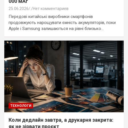
000 мАг
25.06.2026
.
Нет комментариев
Передові китайські виробники смартфонів
продовжують нарощувати ємність акумуляторів, поки
Apple і Samsung залишаються на рівні близько…
ТЕХНОЛОГИ
Коли дедлайн завтра, а друкарня закрита:
як не зірвати проєкт