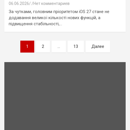
06.06.2026
.
Нет комментариев
За чутками, головним пріоритетом iOS 27 стане не
додавання великої кількості нових функцій, а
підвищення стабільності,…
Пагинация
1
2
…
13
Далее
записей