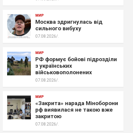
МИР
Москва здригнулась від
сильного вибуху
07.08.2026
.
МИР
РФ формує бойові підрозділи
з українських
військовополонених
07.08.2026
.
МИР
«Закрита» нарада Міноборони
рф виявилася не такою вже
закритою
07.08.2026
.