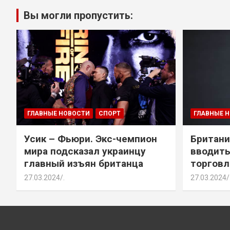
Вы могли пропустить:
ГЛАВНЫЕ НОВОСТИ
СПОРТ
ГЛАВНЫЕ 
Усик – Фьюри. Экс-чемпион
Британи
мира подсказал украинцу
вводить
главный изъян британца
торговл
27.03.2024
.
27.03.2024