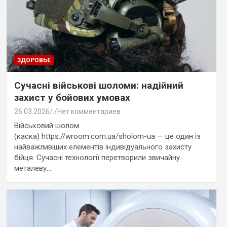
ЗДОРОВЬЕ
Сучасні військові шоломи: надійний
захист у бойових умовах
26.03.2026
.
Нет комментариев
Військовий шолом
(каска) https://wroom.com.ua/sholom-ua — це один із
найважливіших елементів індивідуального захисту
бійця. Сучасні технології перетворили звичайну
металеву…