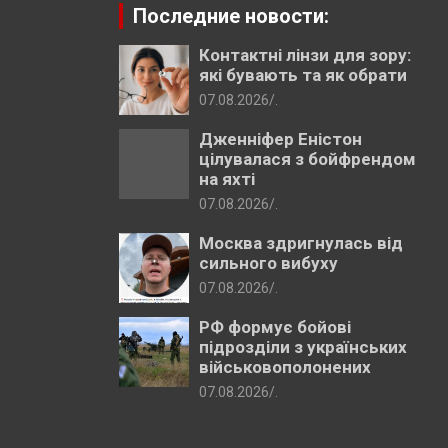
Последние новости:
Контактні лінзи для зору:
які бувають та як обрати
07.08.2026
.
Дженніфер Еністон
цілувалася з бойфрендом
на яхті
07.08.2026
.
Москва здригнулась від
сильного вибуху
07.08.2026
.
РФ формує бойові
підрозділи з українських
військовополонених
07.08.2026
.