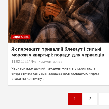
ЗДОРОВЬЕ
Як пережити тривалий блекаут і сильні
морози у квартирі: поради для черкасців
11.02.2026
.
Нет комментариев
Черкаси вже другий тиждень живуть у морозах, а
енергетична ситуація залишається складною через
атаки на критичну…
Пагинация
1
2
…
записей