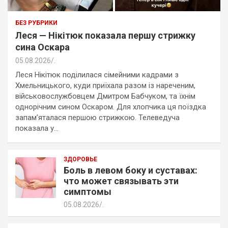
БЕЗ РУБРИКИ
Леся — Нікітюк показала першу стрижку
сина Оскара
05.08.2026
.
Леся Нікітюк поділилася сімейними кадрами з
Хмельницького, куди приїхала разом із нареченим,
військовослужбовцем Дмитром Бабчуком, та їхнім
однорічним сином Оскаром. Для хлопчика ця поїздка
запам’яталася першою стрижкою. Телеведуча
показала у…
ЗДОРОВЬЕ
Боль в левом боку и суставах:
что может связывать эти
симптомы
05.08.2026
.