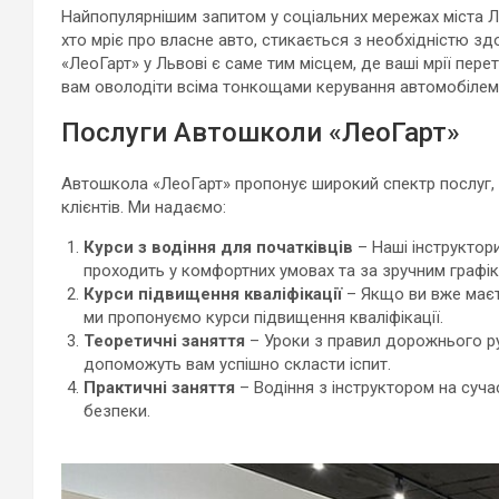
Найпопулярнішим запитом у соціальних мережах міста Л
хто мріє про власне авто, стикається з необхідністю зд
«ЛеоГарт» у Львові є саме тим місцем, де ваші мрії пер
вам оволодіти всіма тонкощами керування автомобілем 
Послуги Автошколи «ЛеоГарт»
Автошкола «ЛеоГарт» пропонує широкий спектр послуг,
клієнтів. Ми надаємо:
Курси з водіння для початківців
– Наші інструктор
проходить у комфортних умовах та за зручним графік
Курси підвищення кваліфікації
– Якщо ви вже маєте
ми пропонуємо курси підвищення кваліфікації.
Теоретичні заняття
– Уроки з правил дорожнього р
допоможуть вам успішно скласти іспит.
Практичні заняття
– Водіння з інструктором на суча
безпеки.