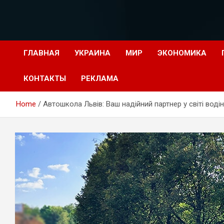
Перейти
к
содержимому
ГЛАВНАЯ
УКРАИНА
МИР
ЭКОНОМИКА
КОНТАКТЫ
РЕКЛАМА
Home
Автошкола Львів: Ваш надійний партнер у світі воді