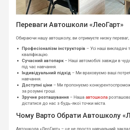
Переваги Автошколи «ЛеоГарт»
Обираючи нашу автошколу, ви отримуєте низку переваг
Професіоналізм інструкторів
– Усі наші викладачі 
кваліфікацію.
Сучасний автопарк
– Наші автомобілі завжди в чуд
під час навчання.
Індивідуальний підхід
– Ми враховуємо ваші потреб
навчання.
Доступні ціни
– Ми пропонуємо конкурентоспроможні
за розумні гроші.
Зручне розташування
– Наша
автошкола
розташован
дістатися до нас з будь-якої точки міста.
Чому Варто Обрати Автошколу «
Автошкола «ЛеоГарт» – це не просто навчальний заклад, 