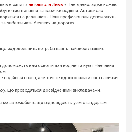
ьвів є запит »
автошкола Львів
«. І не дивно, адже кожен,
обути якісні знання та навички водіння. Автошкола
етворяться на реальність. Наші професіонали допоможуть
та забезпечать безпеку на дорогах.
 що задовольнить потреби навіть найвибагливіших
и допоможуть вам освоїти ази водіння з нуля. Навчання
ом.
 водійські права, але хочете вдосконалити свої навички,
уху, що проводяться досвідченими викладачами,
сних автомобілях, що відповідають усім стандартам