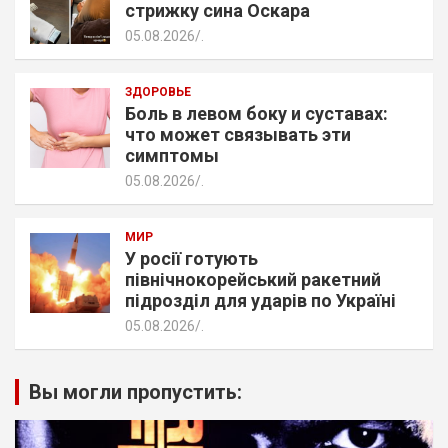
стрижку сина Оскара
05.08.2026
.
ЗДОРОВЬЕ
Боль в левом боку и суставах:
что может связывать эти
симптомы
05.08.2026
.
МИР
У росії готують
північнокорейський ракетний
підрозділ для ударів по Україні
05.08.2026
.
Вы могли пропустить: