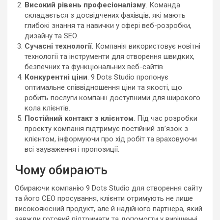
Високий рівень професіоналізму
. Команда
складається з досвідчених фахівців, які мають
глибокі знання та навички у сфері веб-розробки,
дизайну та SEO.
Сучасні технології
. Компанія використовує новітні
технології та інструменти для створення швидких,
безпечних та функціональних веб-сайтів.
Конкурентні ціни
. 9 Dots Studio пропонує
оптимальне співвідношення ціни та якості, що
робить послуги компанії доступними для широкого
кола клієнтів.
Постійний контакт з клієнтом
. Під час розробки
проекту компанія підтримує постійний зв’язок з
клієнтом, інформуючи про хід робіт та враховуючи
всі зауваження і пропозиції.
Чому обирають
Обираючи компанію 9 Dots Studio для створення сайту
та його СЕО просування, клієнти отримують не лише
високоякісний продукт, але й надійного партнера, який
завжди готовий підтримати та допомогти у вирішенні