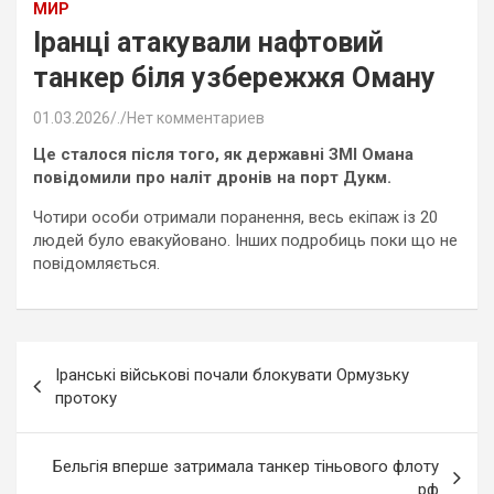
МИР
Іранці атакували нафтовий
танкер біля узбережжя Оману
01.03.2026
.
Нет комментариев
Це сталося після того, як державні ЗМІ Омана
повідомили про наліт дронів на порт Дукм.
Чотири особи отримали поранення, весь екіпаж із 20
людей було евакуйовано. Інших подробиць поки що не
повідомляється.
Навигация
Іранські військові почали блокувати Ормузьку
по
протоку
записям
Бельгія вперше затримала танкер тіньового флоту
рф