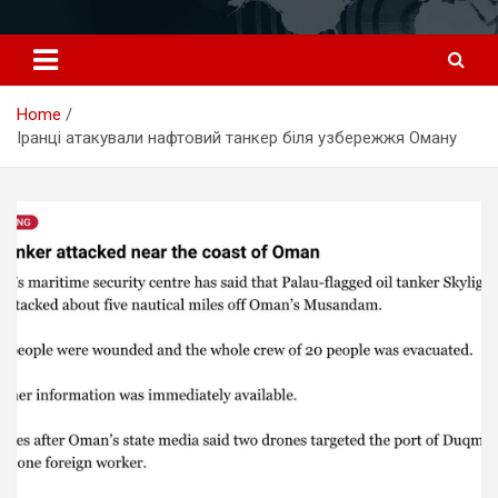
Перейти
к
содержимому
Home
Іранці атакували нафтовий танкер біля узбережжя Оману