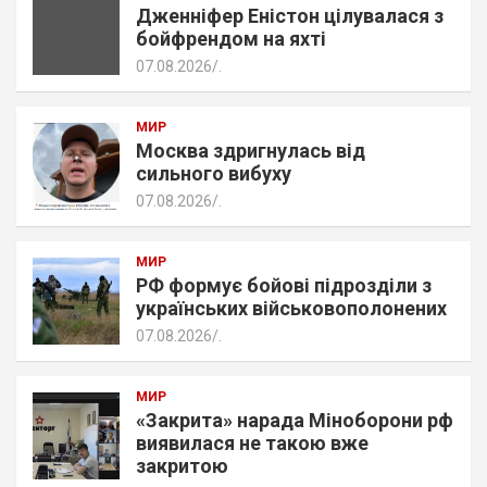
Дженніфер Еністон цілувалася з
бойфрендом на яхті
07.08.2026
.
МИР
Москва здригнулась від
сильного вибуху
07.08.2026
.
МИР
РФ формує бойові підрозділи з
українських військовополонених
07.08.2026
.
МИР
«Закрита» нарада Міноборони рф
виявилася не такою вже
закритою