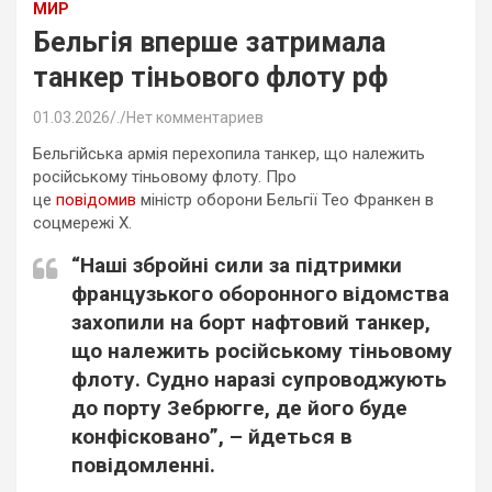
МИР
Бельгія вперше затримала
танкер тіньового флоту рф
01.03.2026
.
Нет комментариев
Бельгійська армія перехопила танкер, що належить
російському тіньовому флоту. Про
це
повідомив
міністр оборони Бельгії Тео Франкен в
соцмережі X.
“Наші збройні сили за підтримки
французького оборонного відомства
захопили на борт нафтовий танкер,
що належить російському тіньовому
флоту. Судно наразі супроводжують
до порту Зебрюгге, де його буде
конфісковано”, – йдеться в
повідомленні.