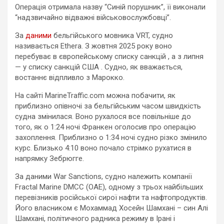
Операція отримала назву “Синій порушник”, її виконали
“надзвичайно відважні військовослужбовці”.
За
даними
бельгійського мовника VRT, судно
називається Ethera. З жовтня 2025 року воно
перебуває в європейському списку санкцій , а з липня
— у списку санкцій США . Судно, як вважається,
востаннє відпливло з Марокко.
На сайті MarineTraffic.com можна побачити, як
приблизно опівночі за бельгійським часом швидкість
судна змінилася. Воно рухалося все повільніше до
того, як о 1:24 ночі Франкен оголосив про операцію
захоплення. Приблизно о 1:34 ночі судно різко змінило
курс. Близько 4:10 воно почало стрімко рухатися в
напрямку Зебрюгге.
За даними War Sanctions, судно належить компанії
Fractal Marine DMCC (ОАЕ), одному з трьох найбільших
перевізників російської сирої нафти та нафтопродуктів.
Його власником є Мохаммад Хосейн Шамхані – син Алі
Шамхані, політичного радника режиму в Ірані і