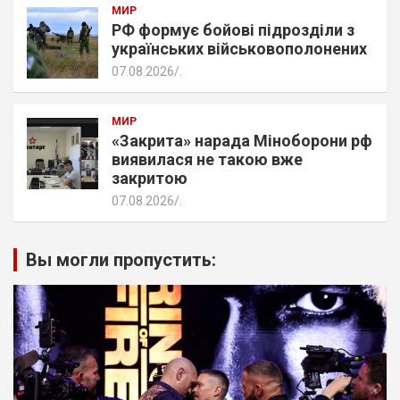
МИР
РФ формує бойові підрозділи з
українських військовополонених
07.08.2026
.
МИР
«Закрита» нарада Міноборони рф
виявилася не такою вже
закритою
07.08.2026
.
Вы могли пропустить: