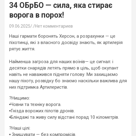
34 ОБрБО — сила, яка стирає
ворога в порох!
09.06.2025
.
Нет комментариев
Наші гармати боронять Херсон, а розрахунки — це
піхотинці, які з власного досвіду знають, як артилерія
рятує життя.
Найменша загроза для наших воїнів— це сигнал: і
десятки снарядів летять прямо в ціль, щоб окупант
навіть не наважився підняти голову. Ми захищаємо
нашу піхоту, розвідку бо знаємо наскільки важлива для
них підтримка Артилеристів.
?Нищимо:
▪️Човни та техніку ворога.
▪️Гнізда ворожих пілотів дронів.
▪️Бліндажі та живу силу відстані порад 10 кілометрів.
?Наші цілі:
▪️ Знищувати — без компромісів.