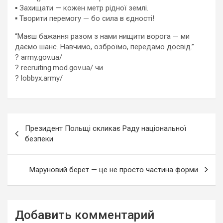
▪️ Захищати — кожен метр рідної землі.
▪️ Творити перемогу — бо сила в єдності!
“Маєш бажання разом з нами нищити ворога — ми
даємо шанс. Навчимо, озброїмо, передамо досвід.”
? army.gov.ua/
? recruiting.mod.gov.ua/ чи
? lobbyx.army/⁩
Навигация
Президент Польщі скликає Раду національної
по
безпеки
записям
Маруновий берет — це не просто частина форми
Добавить комментарий