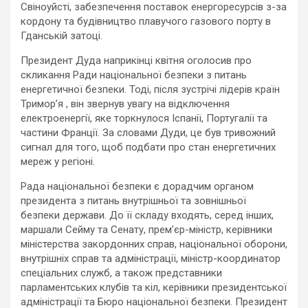
Свіноуйсті, забезпечення поставок енергоресурсів з-за
кордону та будівництво плавучого газового порту в
Гданській затоці.
Президент Дуда наприкінці квітня оголосив про
скликання Ради національної безпеки з питань
енергетичної безпеки. Тоді, після зустрічі лідерів країн
Тримор’я , він звернув увагу на відключення
електроенергії, яке торкнулося Іспанії, Португалії та
частини Франції. За словами Дуди, це був тривожний
сигнал для того, щоб подбати про стан енергетичних
мереж у регіоні.
Рада національної безпеки є дорадчим органом
президента з питань внутрішньої та зовнішньої
безпеки держави. До її складу входять, серед інших,
маршали Сейму та Сенату, прем’єр-міністр, керівники
міністерства закордонних справ, національної оборони,
внутрішніх справ та адміністрації, міністр-координатор
спеціальних служб, а також представники
парламентських клубів та кіл, керівники президентської
адміністрації та Бюро національної безпеки. Президент