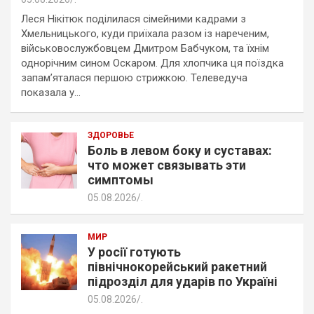
Леся Нікітюк поділилася сімейними кадрами з
Хмельницького, куди приїхала разом із нареченим,
військовослужбовцем Дмитром Бабчуком, та їхнім
однорічним сином Оскаром. Для хлопчика ця поїздка
запам’яталася першою стрижкою. Телеведуча
показала у…
ЗДОРОВЬЕ
Боль в левом боку и суставах:
что может связывать эти
симптомы
05.08.2026
.
МИР
У росії готують
північнокорейський ракетний
підрозділ для ударів по Україні
05.08.2026
.