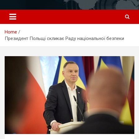
Перейти
к
содержимому
Home
Президент Польщі скликає Раду національної безпеки