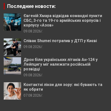
Последние новости:
Євгеній Хмара відвідав командні пункти
СБС, 3-го та 19-го армійських корпусів і
корпусу «Азов»
09.08.2026
.
Співак Shumei потрапив у ДТП у Києві
09.08.2026
.
Дрон біля українських літаків Ан-124 у
Лейпцигу міг належати російській
розвідці
09.08.2026
.
Контактні лінзи для зору: які бувають та
як обрати
07.08.2026
.