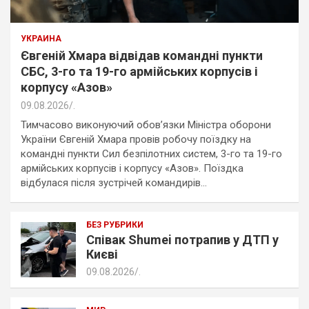
УКРАИНА
Євгеній Хмара відвідав командні пункти
СБС, 3-го та 19-го армійських корпусів і
корпусу «Азов»
09.08.2026
.
Тимчасово виконуючий обов’язки Міністра оборони
України Євгеній Хмара провів робочу поїздку на
командні пункти Сил безпілотних систем, 3-го та 19-го
армійських корпусів і корпусу «Азов». Поїздка
відбулася після зустрічей командирів…
БЕЗ РУБРИКИ
Співак Shumei потрапив у ДТП у
Києві
09.08.2026
.