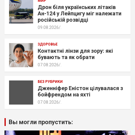
МИР
Дрон біля українських літаків
Ан-124 у Лейпцигу міг належати
російській розвідці
09.08.2026
.
ЗДОРОВЬЕ
Контактні лінзи для зору: які
бувають та як обрати
07.08.2026
.
БЕЗ РУБРИКИ
Дженніфер Еністон цілувалася з
бойфрендом на яхті
07.08.2026
.
Вы могли пропустить: