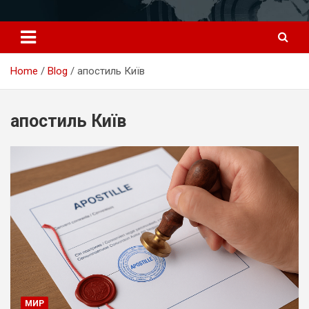
Перейти
к
содержимому
Home
Blog
апостиль Київ
апостиль Київ
МИР