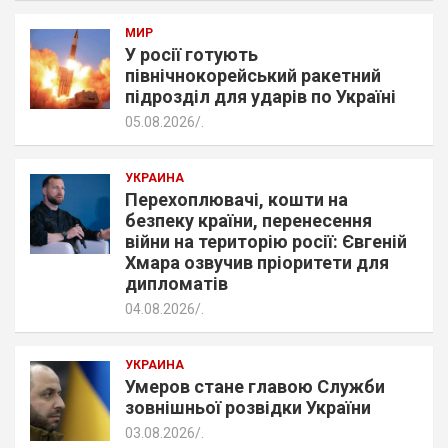
МИР
У росії готують
північнокорейський ракетний
підрозділ для ударів по Україні
05.08.2026
.
УКРАИНА
Перехоплювачі, кошти на
безпеку країни, перенесення
війни на територію росії: Євгеній
Хмара озвучив пріоритети для
дипломатів
04.08.2026
.
УКРАИНА
Умеров стане главою Служби
зовнішньої розвідки України
03.08.2026
.