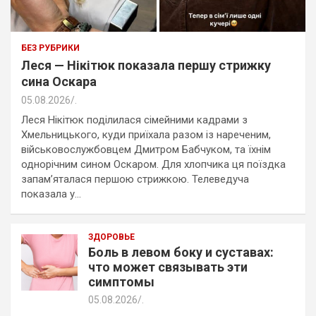
БЕЗ РУБРИКИ
Леся — Нікітюк показала першу стрижку
сина Оскара
05.08.2026
.
Леся Нікітюк поділилася сімейними кадрами з
Хмельницького, куди приїхала разом із нареченим,
військовослужбовцем Дмитром Бабчуком, та їхнім
однорічним сином Оскаром. Для хлопчика ця поїздка
запам’яталася першою стрижкою. Телеведуча
показала у…
ЗДОРОВЬЕ
Боль в левом боку и суставах:
что может связывать эти
симптомы
05.08.2026
.