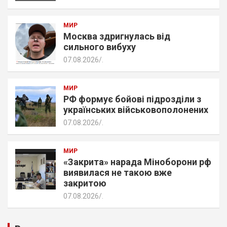
МИР
Москва здригнулась від
сильного вибуху
07.08.2026
.
МИР
РФ формує бойові підрозділи з
українських військовополонених
07.08.2026
.
МИР
«Закрита» нарада Міноборони рф
виявилася не такою вже
закритою
07.08.2026
.