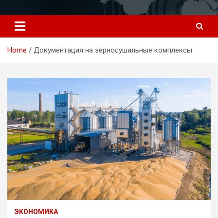
Перейти
к
содержимому
Home
Документация на зерносушильные комплексы
ЭКОНОМИКА