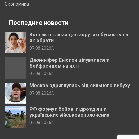
Экономика
Последние новости:
Контактні лінзи для зору: які бувають та
як обрати
07.08.2026
.
Дженніфер Еністон цілувалася з
бойфрендом на яхті
07.08.2026
.
Москва здригнулась від сильного вибуху
07.08.2026
.
РФ формує бойові підрозділи з
українських військовополонених
07.08.2026
.