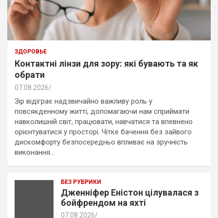
ЗДОРОВЬЕ
Контактні лінзи для зору: які бувають та як
обрати
07.08.2026
.
Зір відіграє надзвичайно важливу роль у
повсякденному житті, допомагаючи нам сприймати
навколишній світ, працювати, навчатися та впевнено
орієнтуватися у просторі. Чітке бачення без зайвого
дискомфорту безпосередньо впливає на зручність
виконання…
БЕЗ РУБРИКИ
Дженніфер Еністон цілувалася з
бойфрендом на яхті
07.08.2026
.