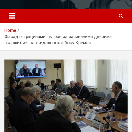
Перейти
к
содержимому
Home
Фасад із тріщинами: як Іран за зачиненими дверима
скаржиться на «кидалово» з боку Кремля