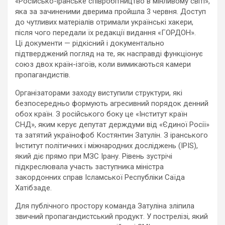
«Російсько-іранське співробітництво в мінливому світі»,
яка за зачиненими дверима пройшла 3 червня. Доступ
до чутливих матеріалів отримали українські хакери,
після чого передали їх редакції видання «ГОРДОН».
Ці документи — рідкісний і документально
підтверджений погляд на те, як насправді функціонує
союз двох країн-ізгоїв, коли вимикаються камери
пропагандистів.
Організаторами заходу виступили структури, які
безпосередньо формують агресивний порядок денний
обох країн. З російського боку це «Інститут країн
СНД», яким керує депутат держдуми від «Єдиної Росії»
та затятий українофоб Костянтин Затулін. З іранського
Інститут політичних і міжнародних досліджень (IPIS),
який діє прямо при МЗС Ірану. Рівень зустрічі
підкреслювала участь заступника міністра
закордонних справ Ісламської Республіки Саїда
Хатібзаде.
Для публічного простору команда Затуліна зліпила
звичний пропагандистський продукт. У пострелізі, який