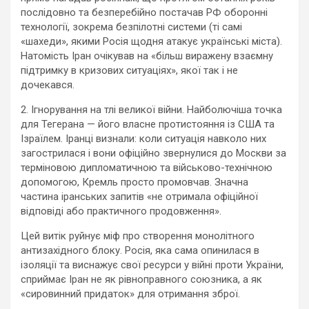
послідовно та безперебійно постачав РФ оборонні
технології, зокрема безпілотні системи (ті самі
«шахеди», якими Росія щодня атакує українські міста).
Натомість Іран очікував на «більш виражену взаємну
підтримку в кризових ситуаціях», якої так і не
дочекався.
2. Ігнорування на тлі великої війни. Найболючіша точка
для Тегерана — його власне протистояння із США та
Ізраїлем. Іранці визнали: коли ситуація навколо них
загострилася і вони офіційно звернулися до Москви за
терміновою дипломатичною та військово-технічною
допомогою, Кремль просто промовчав. Значна
частина іранських запитів «не отримала офіційної
відповіді або практичного продовження».
Цей витік руйнує міф про створення монолітного
антизахідного блоку. Росія, яка сама опинилася в
ізоляції та виснажує свої ресурси у війні проти України,
сприймає Іран не як рівноправного союзника, а як
«сировинний придаток» для отримання зброї.