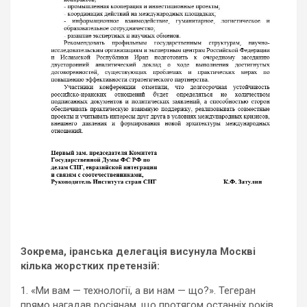
Зокрема, іранська делегація висунула Москві
кілька жорстких претензій:
1. «Ми вам — технології, а ви нам — що?». Тегеран
прямо нагадав росіянам, що протягом останніх років