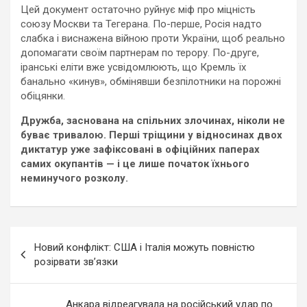
Цей документ остаточно руйнує міф про міцність
союзу Москви та Тегерана. По-перше, Росія надто
слабка і виснажена війною проти України, щоб реально
допомагати своїм партнерам по терору. По-друге,
іранські еліти вже усвідомлюють, що Кремль їх
банально «кинув», обмінявши безпілотники на порожні
обіцянки.
Дружба, заснована на спільних злочинах, ніколи не
буває тривалою. Перші тріщини у відносинах двох
диктатур уже зафіксовані в офіційних паперах
самих окупантів — і це лише початок їхнього
неминучого розколу.
Навигация
Новий конфлікт: США і Італія можуть повністю
по
розірвати зв’язки
записям
Анкара відреагувала на російський удар по