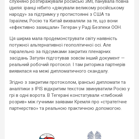
слухняно розтиражували російські ЗМІ, панувала повна
ідилія: іранці нібито «дякували великому російському
народу» за підтримку у протистоянні з США та
Ізраїлем; Росію та Китай вихваляли за те, що вони
«ефективно захищали» Тегеран у Раді Безпеки ООН.
Ця ширма мала продемонструвати світу наявність
потужної альтернативної геополітичної осі. Але
паралельно за підсумками закритих пленарних
засідань Затулін підготував зовсім інший документ —
реальний робочий протокол. І там риторика партнерів
виявилася на межі дипломатичного скандалу.
Згідно з закритим протоколом, іранські дипломати та
аналітики з IPIS відкритим текстом звинуватили Росію у
грі в одні ворота. В Тегерані констатували «глибокий
розрив» між гучними заявами Кремля про «стратегічне
партнерство» та реальною практичною допомогою.