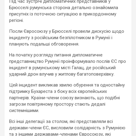
Під час зустрічі дипломатичних представників у
Брюсселі румунська сторона детально ознайомила
присутніх із поточною ситуацією в прикордонному
регіоні.
Посли Євросоюзу у Брюсселі провели дискусію щодо
інциденту з російським безпілотником в Румунії і
планують подальші обговорення.
На початку розгляду питання дипломатичне
представництво Румунії проінформувало послів ЄС про
інцидент в румунському місті Галац, де російський
ударний дрон влучив у житлову багатоповерхівку.
Цей інцидент викликав хвилю обурення та одностайну
підтримку Бухареста з боку всіх європейських
партнерів. Країни-члени союзу визнають, що подібні
загрози повітряному простору стають дедалі
системнішими.
Всі інші делегації за столом, які представляли всі
держави-члени ЄС, висловили солідарність з Румунією
та з іншими державами-членами Євросоюзу, які