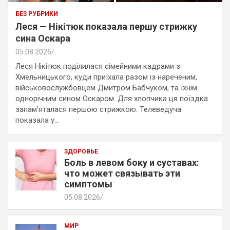
БЕЗ РУБРИКИ
Леся — Нікітюк показала першу стрижку
сина Оскара
05.08.2026
.
Леся Нікітюк поділилася сімейними кадрами з
Хмельницького, куди приїхала разом із нареченим,
військовослужбовцем Дмитром Бабчуком, та їхнім
однорічним сином Оскаром. Для хлопчика ця поїздка
запам’яталася першою стрижкою. Телеведуча
показала у…
ЗДОРОВЬЕ
Боль в левом боку и суставах:
что может связывать эти
симптомы
05.08.2026
.
МИР