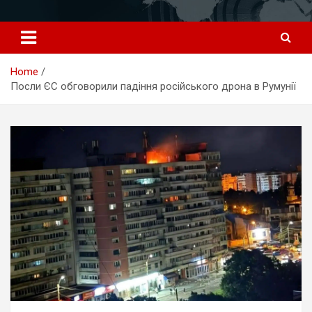
Перейти
к
содержимому
Home
Посли ЄС обговорили падіння російського дрона в Румунії