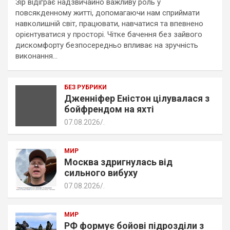
Зір відіграє надзвичайно важливу роль у
повсякденному житті, допомагаючи нам сприймати
навколишній світ, працювати, навчатися та впевнено
орієнтуватися у просторі. Чітке бачення без зайвого
дискомфорту безпосередньо впливає на зручність
виконання…
БЕЗ РУБРИКИ
Дженніфер Еністон цілувалася з
бойфрендом на яхті
07.08.2026
.
МИР
Москва здригнулась від
сильного вибуху
07.08.2026
.
МИР
РФ формує бойові підрозділи з