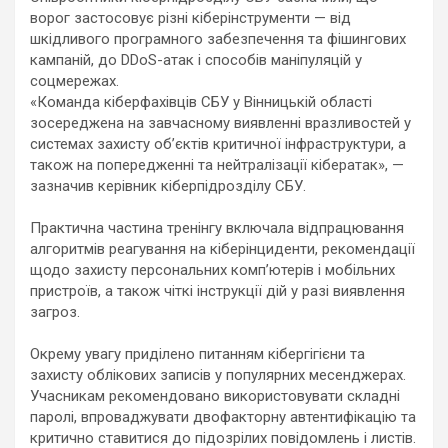
ворог застосовує різні кіберінструменти — від
шкідливого програмного забезпечення та фішингових
кампаній, до DDoS-атак і способів маніпуляцій у
соцмережах.
«Команда кіберфахівців СБУ у Вінницькій області
зосереджена на завчасному виявленні вразливостей у
системах захисту об’єктів критичної інфраструктури, а
також на попередженні та нейтралізації кібератак», —
зазначив керівник кіберпідрозділу СБУ.
Практична частина тренінгу включала відпрацювання
алгоритмів реагування на кіберінциденти, рекомендації
щодо захисту персональних комп’ютерів і мобільних
пристроїв, а також чіткі інструкції дій у разі виявлення
загроз.
Окрему увагу приділено питанням кібергігієни та
захисту облікових записів у популярних месенджерах.
Учасникам рекомендовано використовувати складні
паролі, впроваджувати двофакторну автентифікацію та
критично ставитися до підозрілих повідомлень і листів.