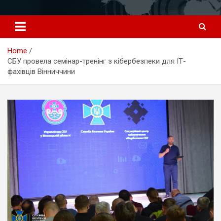
Перейти
к
содержимому
Home
СБУ провела семінар-тренінг з кібербезпеки для ІТ-
фахівців Вінниччини