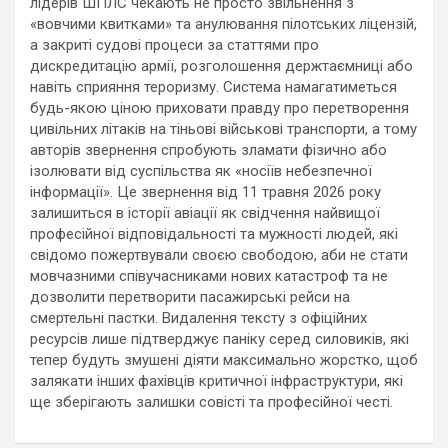
лідерів ШПЛС чекають не просто звільнення з
«вовчими квитками» та анулювання пілотських ліцензій,
а закриті судові процеси за статтями про
дискредитацію армії, розголошення держтаємниці або
навіть сприяння тероризму. Система намагатиметься
будь-якою ціною приховати правду про перетворення
цивільних літаків на тіньові військові транспорти, а тому
авторів звернення спробують зламати фізично або
ізолювати від суспільства як «носіїв небезпечної
інформації». Це звернення від 11 травня 2026 року
залишиться в історії авіації як свідчення найвищої
професійної відповідальності та мужності людей, які
свідомо пожертвували своєю свободою, аби не стати
мовчазними співучасниками нових катастроф та не
дозволити перетворити пасажирські рейси на
смертельні пастки. Видалення тексту з офіційних
ресурсів лише підтверджує паніку серед силовиків, які
тепер будуть змушені діяти максимально жорстко, щоб
залякати інших фахівців критичної інфраструктури, які
ще зберігають залишки совісті та професійної честі.