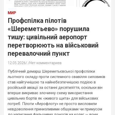
МИР
Профспілка пілотів
«Шереметьево» порушила
тишу: цивільний аеропорт
перетворюють на військовий
перевалочний пункт
12.05.2026
.
Нет комментариев
Публічний демарш Шереметьєвської профспілки
льотного складу проти системного свавілля силовиків
став найгучнішою та найнебезпечнішою подією в
російській авіації за останні десятиліття, оскільки він
вперше викриває злочинну схему використання
цивільних бортів як «живого щита» для військових
потреб. Пілоти «Аерофлоту» не просто висловили
невдоволення принизливими обшуками чи примусом
до написання фальшивих доносів на колег — вони