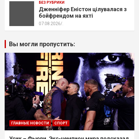
БЕЗ РУБРИКИ
Дженніфер Еністон цілувалася з
бойфрендом на яхті
07.08.2026
.
Вы могли пропустить:
ГЛАВНЫЕ НОВОСТИ
СПОРТ
Усик – Фьюри. Экс-чемпион мира подсказал