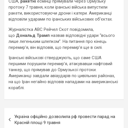
США,
ракетні
есмінці прямували через Ормузьку
протоку 7 травня, коли іранські війська випустили
ракети, використовуючи дрони і катери. Американці
відповіли ударами по іранських військових об’єктах.
Журналістка ABC Рейчел Скот повідомила,
що
Дональд Трамп
назвав відповідні удари “всього
лише легеньким шлепком”. На питання про кінець
перемир’я, він відповів, що перемир’я ще в силі.
Іранські військові стверджують, що саме США
першими порушили перемир’я, атакувавши нафтовий
танкер, що прямував до Ормузької протоки.
Американці завдали авіаударів по цивільних районах,
на що Іран негайно відповів нападами на американські
кораблі.
Навигация
Україна офіційно дозволила рф провести парад на
по
Красній площі 9 травня