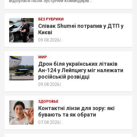
відбулася після зустрічей командирів…
БЕЗ РУБРИКИ
Співак Shumei потрапив у ДТП у
Києві
09.08.2026
.
МИР
Дрон біля українських літаків
Ан-124 у Лейпцигу міг належати
російській розвідці
09.08.2026
.
ЗДОРОВЬЕ
Контактні лінзи для зору: які
бувають та як обрати
07.08.2026
.