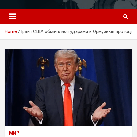
Перейти
к
содержимому
Home
Іран і США обмінялися ударами в Ормузькій протоці
МИР