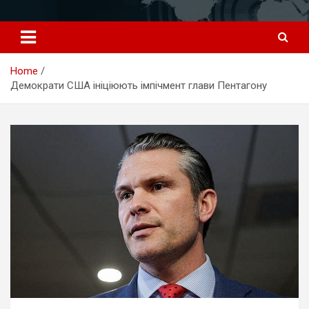
Перейти
к
содержимому
Home
Демократи США ініціюють імпічмент глави Пентагону