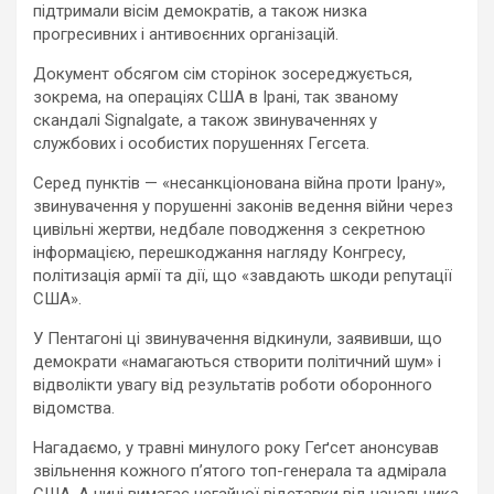
підтримали вісім демократів, а також низка
прогресивних і антивоєнних організацій.
Документ обсягом сім сторінок зосереджується,
зокрема, на операціях США в Ірані, так званому
скандалі Signalgate, а також звинуваченнях у
службових і особистих порушеннях Гегсета.
Серед пунктів — «несанкціонована війна проти Ірану»,
звинувачення у порушенні законів ведення війни через
цивільні жертви, недбале поводження з секретною
інформацією, перешкоджання нагляду Конгресу,
політизація армії та дії, що «завдають шкоди репутації
США».
У Пентагоні ці звинувачення відкинули, заявивши, що
демократи «намагаються створити політичний шум» і
відволікти увагу від результатів роботи оборонного
відомства.
Нагадаємо, у травні минулого року Геґсет анонсував
звільнення кожного п’ятого топ-генерала та адмірала
США. А нині вимагає негайної відставки від начальника