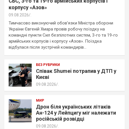
СБС, 3-го та 19-го армійських корпусів і
корпусу «Азов»
09.08.2026
.
Тимчасово виконуючий обов’язки Міністра оборони
України Євгеній Хмара провів робочу поїздку на
командні пункти Сил безпілотних систем, 3-го та 19-го
армійських корпусів і корпусу «Азов». Поїздка
відбулася після зустрічей командирів…
БЕЗ РУБРИКИ
Співак Shumei потрапив у ДТП у
Києві
09.08.2026
.
МИР
Дрон біля українських літаків
Ан-124 у Лейпцигу міг належати
російській розвідці
09.08.2026
.