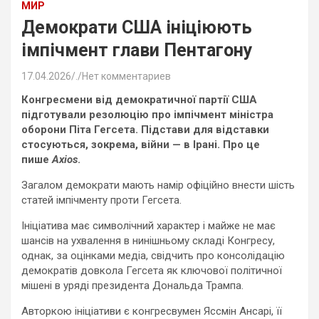
МИР
Демократи США ініціюють
імпічмент глави Пентагону
17.04.2026
.
Нет комментариев
Конгресмени від демократичної партії США
підготували резолюцію про імпічмент міністра
оборони Піта Гегсета. Підстави для відставки
стосуються, зокрема, війни — в Ірані. Про це
пише
Axios
.
Загалом демократи мають намір офіційно внести шість
статей імпічменту проти Гегсета.
Ініціатива має символічний характер і майже не має
шансів на ухвалення в нинішньому складі Конгресу,
однак, за оцінками медіа, свідчить про консолідацію
демократів довкола Гегсета як ключової політичної
мішені в уряді президента Дональда Трампа.
Авторкою ініціативи є конгресвумен Яссмін Ансарі, її