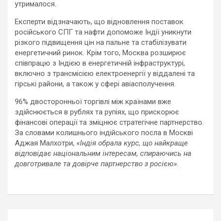
утрималося.
Експерти відзначають, що відновлення поставок
російського СПГ та нафти допоможе Індії уникнути
різкого підвищення цін на пальне та стабілізувати
енергетичний ринок. Крім того, Москва розширює
співпрацю з Індією в енергетичній інфраструктурі,
включно з трансмісією електроенергії у віддалені та
гірські райони, а також у сфері авіасполучення.
96% двосторонньої торгівлі між країнами вже
здійснюється в рублях та рупіях, що прискорює
фінансові операції та зміцнює стратегічне партнерство.
За словами колишнього індійського посла в Москві
Аджая Малхотри,
«Індія обрала курс, що найкраще
відповідає національним інтересам, спираючись на
довготривале та довірче партнерство з росією».
Навигация