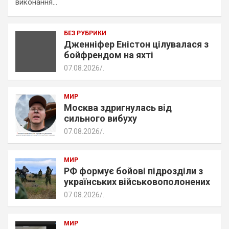
виконання…
БЕЗ РУБРИКИ
Дженніфер Еністон цілувалася з
бойфрендом на яхті
07.08.2026
.
МИР
Москва здригнулась від
сильного вибуху
07.08.2026
.
МИР
РФ формує бойові підрозділи з
українських військовополонених
07.08.2026
.
МИР