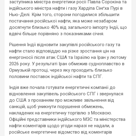
заступника міністра енергетики росії Павла Сорокіна та
індійського міністра нафти і газу Хардіпа Сінґха Пурі в
Нью-Делі. Крім того, сторони погодилися збільшити
постачання російської нафти, яка може незабаром
досягнути близько 40% від загального імпорту Індії, що
вдвічі більше порівняно з показниками січня.
Рішення Індії відновити закупівлі російського газу та
нафти стало відповіддю на різке зростання цін на
енергоносії після атак США та Ізраїлю на Іран у лютому
2026 року. У результаті Іран обмежив судноплавство в
Ормузькій протоці, через яку проходить близько
половини поставок індійської нафти та СПГ.
Індія вже почала готувати енергетичні компанії до
відновлення закупівель російського СПГ і звернулася
до США з проханням про можливе звільнення від
санкцій, щоб уникнути порушення обмежень,
накладених на енергетичну торгівлю з Москвою.
Офіційні представники індійського МЗС та міністерства
нафти коментарів щодо угоди наразі не надали, а
російське енергетичне відомство від коментарів