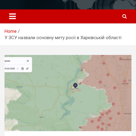
Перейти
к
содержимому
Home
У ЗСУ назвали основну мету росії в Харківській області