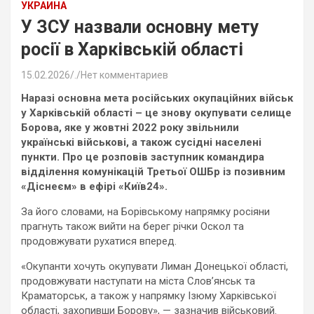
УКРАИНА
У ЗСУ назвали основну мету
росії в Харківській області
15.02.2026
.
Нет комментариев
Наразі основна мета російських окупаційних військ
у Харківській області – це знову окупувати селище
Борова, яке у жовтні 2022 року звільнили
українські військові, а також сусідні населені
пункти. Про це розповів заступник командира
відділення комунікацій Третьої ОШБр із позивним
«Діснеєм» в ефірі «Київ24».
За його словами, на Борівському напрямку росіяни
прагнуть також вийти на берег річки Оскол та
продовжувати рухатися вперед.
«Окупанти хочуть окупувати Лиман Донецької області,
продовжувати наступати на міста Слов’янськ та
Краматорськ, а також у напрямку Ізюму Харківської
області, захопивши Борову», — зазначив військовий.