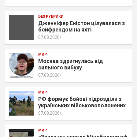
БЕЗ РУБРИКИ
Дженніфер Еністон цілувалася з
бойфрендом на яхті
07.08.2026
.
МИР
Москва здригнулась від
сильного вибуху
07.08.2026
.
МИР
РФ формує бойові підрозділи з
українських військовополонених
07.08.2026
.
МИР
«Закрита» нарада Міноборони рф