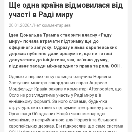
Ще одна країна відмовилася від
участі в Раді миру
20.01.2026
.
Нет комментариев
Ідея Дональда Трампа створити власну «Раду
миру» почала втрачати підтримку ще до
офіційного запуску. Одразу кілька європейських
держав публічно дали зрозуміти, що не готові
долучатися до ініціативи, яка, на їхню думку,
підриває засади міжнародного права та роль ООН.
Однією з перших чітку позицію озвучила Норвегія.
Заступник міністра закордонних справ Андреас
Моцфельдт Кравік заявив у коментарі Aftenposten, що
Осло не розглядатиме участь у Раді миру в її
нинішньому форматі. За його словами, будь-яка
структура, яка ставить під сумнів центральну роль
Організації Об’єднаних Націй і чинні міжнародні
механізми, є неприйнятною для Норвегії та більшості
європейських держав. Він підкреслив, що саме система