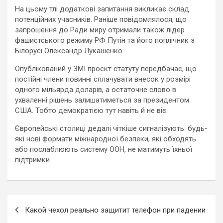
На цьому тлі додаткові запитання викликає склад
потенційних учасників. Раніше повідомлялося, що
запрошення до Ради миру отримали також лідер
фашистського режиму РФ Путін та його поплічник з
Білорусі Олександр Лукашенко.
Опублікований у ЗМІ проєкт статуту передбачає, що
постійні члени повинні сплачувати внесок у розмірі
одного мільярда доларів, а остаточне слово в
ухваленні рішень залишатиметься за президентом
США. Тобто демократією тут навіть й не віє.
Європейські столиці дедалі чіткіше сигналізують: будь-
які нові формати міжнародної безпеки, які обходять
або послаблюють систему ООН, не матимуть їхньої
підтримки.
Навигация
Какой чехол реально защитит телефон при падении
по