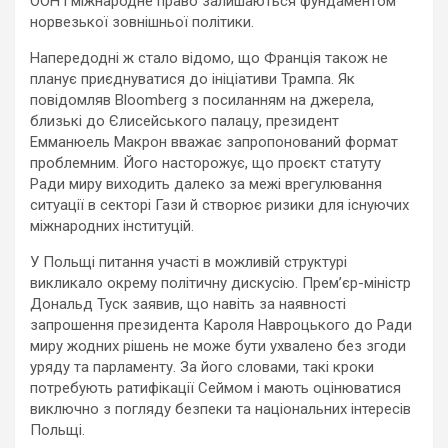
ООН і міжнародне право залишаються фундаментом
норвезької зовнішньої політики.
Напередодні ж стало відомо, що Франція також не
планує приєднуватися до ініціативи Трампа. Як
повідомляв Bloomberg з посиланням на джерела,
близькі до Єлисейського палацу, президент
Емманюель Макрон вважає запропонований формат
проблемним. Його насторожує, що проєкт статуту
Ради миру виходить далеко за межі врегулювання
ситуації в секторі Гази й створює ризики для існуючих
міжнародних інституцій.
У Польщі питання участі в можливій структурі
викликало окрему політичну дискусію. Прем’єр-міністр
Дональд Туск заявив, що навіть за наявності
запрошення президента Кароля Навроцького до Ради
миру жодних рішень не може бути ухвалено без згоди
уряду та парламенту. За його словами, такі кроки
потребують ратифікації Сеймом і мають оцінюватися
виключно з погляду безпеки та національних інтересів
Польщі.