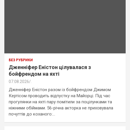
БЕЗ РУБРИКИ
Дженніфер Еністон цілувалася з
бойфрендом на яхті
07.08.2026
.
Дженніфер Еністон разом із бойфрендом Джимом
Кертісом проводить відпустку на Майорці. Під час
прогулянки на яхті пару помітили за поцілунками та
ніжними обіймами. 56-річна акторка не приховувала
почуттів до коханого:…