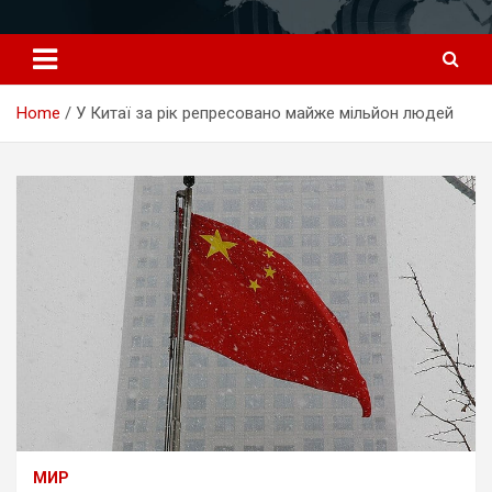
Перейти
к
содержимому
Home
У Китаї за рік репресовано майже мільйон людей
МИР