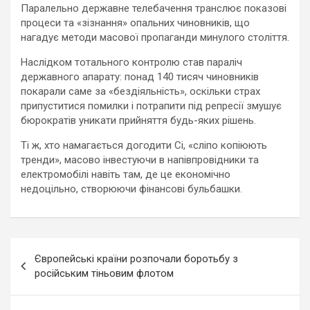
Паралельно державне телебачення транслює показові
процеси та «зізнання» опальних чиновників, що
нагадує методи масової пропаганди минулого століття.
Наслідком тотального контролю став параліч
державного апарату: понад 140 тисяч чиновників
покарали саме за «бездіяльність», оскільки страх
припуститися помилки і потрапити під репресії змушує
бюрократів уникати прийняття будь-яких рішень.
Ті ж, хто намагається догодити Сі, «сліпо копіюють
тренди», масово інвестуючи в напівпровідники та
електромобілі навіть там, де це економічно
недоцільно, створюючи фінансові бульбашки.
Навигация
Європейські країни розпочали боротьбу з
по
російським тіньовим флотом
записям