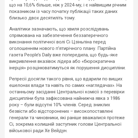
що на 10,6% більше, ніж у 2024-му, і є найвищим річним
показником із часу початку публікації таких даних
близько двох десятиліть тому.
Аналітики зазначають, що хвиля розслідувань
спрямована на забезпечення беззаперечного
виконання політичної волі Сі Цзіньпіна перед
оголошенням нового п’ятирічного плану. Партійна
газета People’s Daily вже попередила, що будь-яке
викривлення вказівок лідера або «бюрократична
інерція» розцінюватимуться як порушення дисципліни.
Репресії досягли такого рівня, що вдарили по вищих
ешелонах влади та навіть по самих «наглядачах». На
останньому засіданні Центральної комісії з перевірки
дисципліни була зафіксована найнижча явка з 1986
року – були відсутні 10% членів. Серед зниклих
безвісти або відсторонених – високопоставлені
генерали та чиновники, які раніше вважалися протеже
Сі, зокрема колишній заступник голови Центральної
військової ради Хе Вейдун.