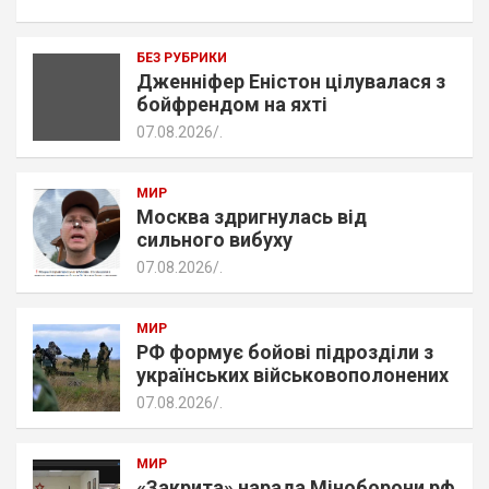
БЕЗ РУБРИКИ
Дженніфер Еністон цілувалася з
бойфрендом на яхті
07.08.2026
.
МИР
Москва здригнулась від
сильного вибуху
07.08.2026
.
МИР
РФ формує бойові підрозділи з
українських військовополонених
07.08.2026
.
МИР
«Закрита» нарада Міноборони рф