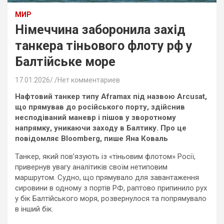
МИР
Німеччина заборонила захід
танкера тіньового флоту рф у
Балтійське море
17.01.2026
.
Нет комментариев
Нафтовий танкер типу Aframax під назвою Arcusat,
що прямував до російського порту, здійснив
несподіваний маневр і пішов у зворотному
напрямку, уникаючи заходу в Балтику. Про це
повідомляє Bloomberg, пише Яна Коваль
Танкер, який пов’язують із «тіньовим флотом» Росії,
привернув увагу аналітиків своїм нетиповим
маршрутом. Судно, що прямувало для завантаження
сировини в одному з портів РФ, раптово припинило рух
у бік Балтійського моря, розвернулося та попрямувало
в інший бік.