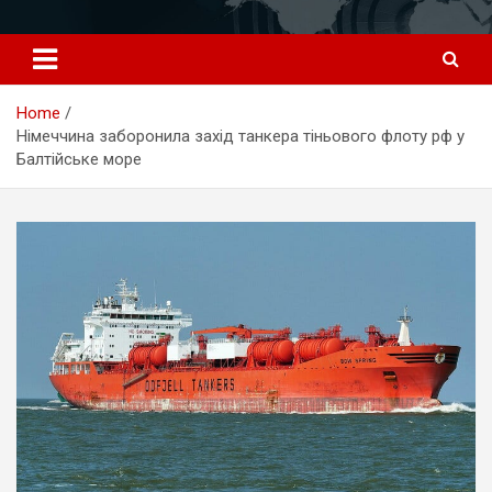
Перейти
к
содержимому
Home
Німеччина заборонила захід танкера тіньового флоту рф у
Балтійське море