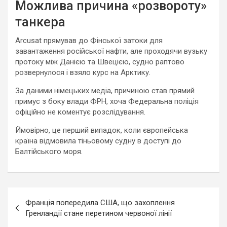
Можлива причина «розвороту»
танкера
Arcusat прямував до Фінської затоки для
завантаження російської нафти, але проходячи вузьку
протоку між Данією та Швецією, судно раптово
розвернулося і взяло курс на Арктику.
За даними німецьких медіа, причиною став прямий
примус з боку влади ФРН, хоча Федеральна поліція
офіційно не коментує розслідування.
Ймовірно, це перший випадок, коли європейська
країна відмовила тіньовому судну в доступі до
Балтійського моря.
Навигация
Франція попередила США, що захоплення
по
Гренландії стане перетином червоної лінії