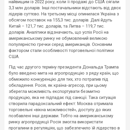
найвищим із 2022 року, коли її продажі до США сягали
3,3 млн доларів. Інші постачальники відстають від двох
лідерів суттєво. На третьому місці опинилася Україна з
обсягом поставок на 155,3 тис. доларів. Далі йдуть
Китай – 121,7 тис. доларів, та Литва – 119,7 тис.
доларів. Аналітики відзначають, що успіх Росії на
американському ринку не обумовлений великою
популярністю гречки серед американців. Основним
фактором стали особливості торговельної політики
США.
Під час другого терміну президента Дональда Трампа
було введено мита на агропродукцію з ряду країн, що
обмежило конкуренцію для тих, хто потрапив під
обкладення. Росія, як країна-агресор, при цьому
зберегла можливість експортувати безмитно
продукцію, яка не підпадає під санкції. Така ситуація
створила парадоксальний ефект: Москва отримала
торговельні «вікна можливостей», доступу до яких
позбавлені інші держави. Тобто на американському
ринку агропродукції Росія змогла використати
прогалини в регуляціях, що забезпечило їй лідерство в