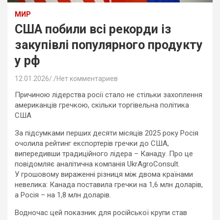
МИР
США побили всі рекорди із
закупівлі популярного продукту
у рф
12.01.2026
.
Нет комментариев
Причиною лідерства росії стало не стільки захоплення
американців гречкою, скільки торгівельна політика
США
За підсумками перших десяти місяців 2025 року Росія
очолила рейтинг експортерів гречки до США,
випередивши традиційного лідера – Канаду. Про це
повідомляє аналітична компанія UkrAgroConsult.
У грошовому вираженні різниця між двома країнами
невелика: Канада поставила гречки на 1,6 млн доларів,
а Росія – на 1,8 млн доларів.
Водночас цей показник для російської крупи став