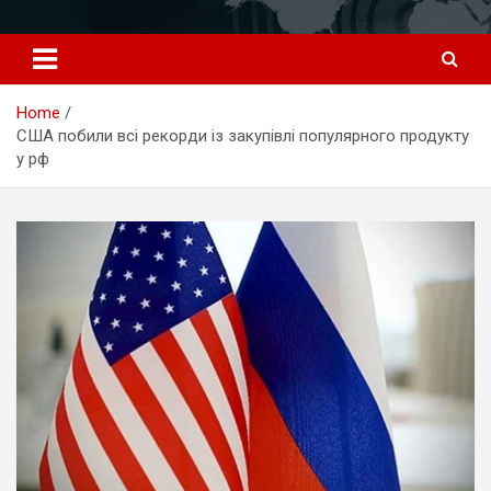
Перейти
к
содержимому
Home
США побили всі рекорди із закупівлі популярного продукту
у рф