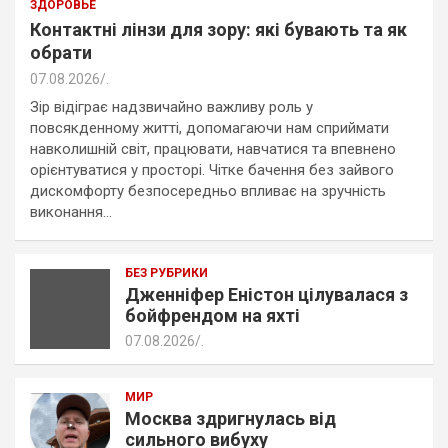
ЗДОРОВЬЕ
Контактні лінзи для зору: які бувають та як
обрати
07.08.2026
.
Зір відіграє надзвичайно важливу роль у
повсякденному житті, допомагаючи нам сприймати
навколишній світ, працювати, навчатися та впевнено
орієнтуватися у просторі. Чітке бачення без зайвого
дискомфорту безпосередньо впливає на зручність
виконання…
БЕЗ РУБРИКИ
Дженніфер Еністон цілувалася з
бойфрендом на яхті
07.08.2026
.
МИР
Москва здригнулась від
сильного вибуху