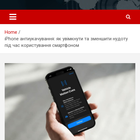
Перейти
к
содержимому
Home
iPhone антиукачування: як увімкнути та зменшити нудоту
під час користування смартфоном