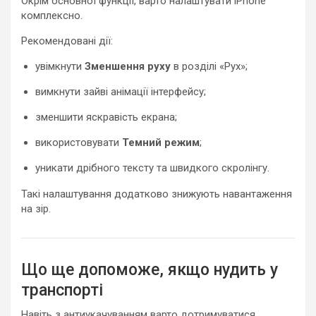
Окрім основної функції, варто налаштувати iPhone
комплексно.
Рекомендовані дії:
увімкнути
Зменшення руху
в розділі «Рух»;
вимкнути зайві анімації інтерфейсу;
зменшити яскравість екрана;
використовувати
Темний режим
;
уникати дрібного тексту та швидкого скролінгу.
Такі налаштування додатково знижують навантаження
на зір.
Що ще допоможе, якщо нудить у
транспорті
Навіть з антиукачуванням варто дотримуватися