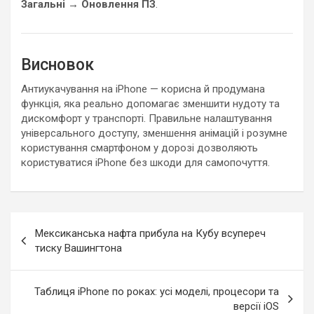
Загальні → Оновлення ПЗ
.
Висновок
Антиукачування на iPhone — корисна й продумана
функція, яка реально допомагає зменшити нудоту та
дискомфорт у транспорті. Правильне налаштування
універсального доступу, зменшення анімацій і розумне
користування смартфоном у дорозі дозволяють
користуватися iPhone без шкоди для самопочуття.
Навигация
Мексиканська нафта прибула на Кубу всупереч
по
тиску Вашингтона
записям
Таблиця iPhone по роках: усі моделі, процесори та
версії iOS