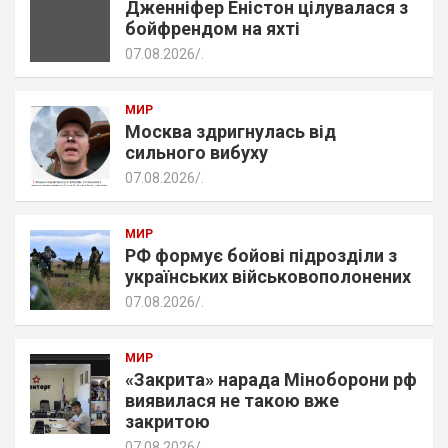
Дженніфер Еністон цілувалася з
бойфрендом на яхті
07.08.2026
.
МИР
Москва здригнулась від
сильного вибуху
07.08.2026
.
МИР
РФ формує бойові підрозділи з
українських військовополонених
07.08.2026
.
МИР
«Закрита» нарада Міноборони рф
виявилася не такою вже
закритою
07.08.2026
.