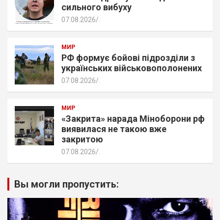
сильного вибуху
07.08.2026
.
МИР
РФ формує бойові підрозділи з
українських військовополонених
07.08.2026
.
МИР
«Закрита» нарада Міноборони рф
виявилася не такою вже
закритою
07.08.2026
.
Вы могли пропустить: