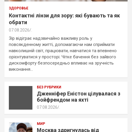
ЗДОРОВЬЕ
Контактні лінзи для зору: які бувають та як
обрати
07.08.2026
.
Зір відіграє надзвичайно важливу роль у
повсякденному житті, допомагаючи нам сприймати
навколишній світ, працювати, навчатися та впевнено
орієнтуватися у просторі. Чітке бачення без зайвого
дискомфорту безпосередньо впливає на зручність
виконання…
БЕЗ РУБРИКИ
Дженніфер Еністон цілувалася з
бойфрендом на яхті
07.08.2026
.
МИР
Москва здригнулась від