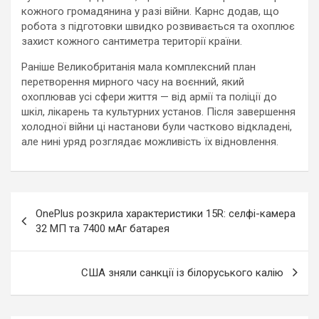
кожного громадянина у разі війни. Карнс додав, що
робота з підготовки швидко розвивається та охоплює
захист кожного сантиметра території країни.
Раніше Великобританія мала комплексний план
перетворення мирного часу на воєнний, який
охоплював усі сфери життя — від армії та поліції до
шкіл, лікарень та культурних установ. Після завершення
холодної війни ці настанови були частково відкладені,
але нині уряд розглядає можливість їх відновлення.
Навигация
OnePlus розкрила характеристики 15R: селфі-камера
по
32 МП та 7400 мАг батарея
записям
США зняли санкції із білоруського калію