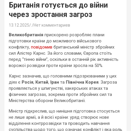
Британія готується до війни
через зростання загроз
13.12.2025
.
Нет комментариев
Великобританія
прискорено розробляє плани
підготовки країни до можливого військового
конфлікту,
повідомив
британський міністр збройних
сил Алістер Карнс. За його словами, Європа стоїть
перед “тінню війни”, оскільки в останній рік активність
ворожої розвідки проти країни зросла на 50%.
Карнс зазначив, що головними підозрюваними у цих
діях є
Росія
,
Китай
,
Іран
та
Північна Корея
. Загроза
проявляється у шпигунстві, хакерських атаках та
фізичних загрозах, зокрема проти збройних сил та
Міністерства оборони Великобританії.
Міністр підкреслив, що нинішня підготовка стосується
не лише армії, а й всієї країни: уряд створює нове
відділення контррозвідки та проводить навчання
суспільства щодо того, що означає конфлікт і яка роль