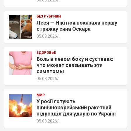
БЕЗ РУБРИКИ
Леся — Нікітюк показала першу
стрижку сина Оскара
05.08.2026
.
ЗДОРОВЬЕ
Боль в левом боку и суставах:
что может связывать эти
симптомы
05.08.2026
.
МИР
У росії готують
північнокорейський ракетний
підрозділ для ударів по Україні
05.08.2026
.