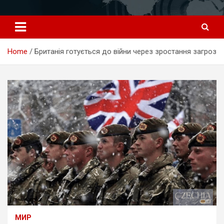
Перейти
к
содержимому
Home
Британія готується до війни через зростання загроз
МИР