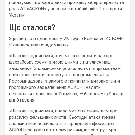
показуємо, що варто знати про нашу кібероперацію та
роль АТ «АСКОН» у повномасштабній війні Росії проти
України.
Що сталося?
З різницею в один день у VK-групі «Компания АСКОН»
зʼявилися два повідомлення.
«Шановні підписники, хочемо попередити вас про
шахрайську схему, з якою днями зіткнулися наші
замовники. Зловмисники розсилають підприємствам
електронні листи, що імітують повідомлення від
Роскомнадзора, з вимогою припинити використання
програмного забезпечення АСКОН і надати
персональні дані співробітників», — йшлося у публікації
від 8 грудня.
«Шановні підписники, вчора ми повідомили вам про
розсилку фальшивих листів. Сьогодні атака триває,
зловмисники поширюють неправдиву інформацію.
АСКОН працює в штатному режимі, інфраструктура