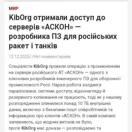
МИР
KibOrg отримали доступ до
серверів «АСКОН» —
розробника ПЗ для російських
ракет і танків
12.12.2025
.
Нет комментариев
Спеціалісти
KibOrg
провели операцію з проникненням
на сервери російського АТ «АСКОН» — одного з
ключових розробників інженерного ПЗ для оборонної
промисловості Росії. Наразі робота холдинга
паралізована: системи доступу, відеонагляду й
резервного копіювання не працюють, тоді як у нашому
розпорядженні опинилися понад 10 ТБ внутрішніх
даних, включно з бекапами пошт співробітників та
інформацією про клієнтів «АСКОН». В самій компанії
запевняють, що жодних витоків не було,
проте
KibOrg
має докази — розповідаємо та