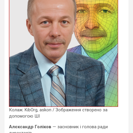
Колаж: KibOrg, askon / Зображення створено за
допомогою ШІ
Алєксандр Голіков
— засновник і голова ради