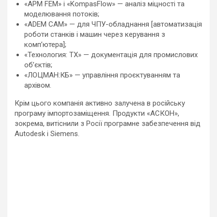
«APM FEM» і «KompasFlow» — аналіз міцності та
моделювання потоків;
«ADEM CAM» — для ЧПУ-обладнання [автоматизація
роботи станків і машин через керування з
компʼютера];
«Технология: ТХ» — документація для промислових
об’єктів;
«ЛОЦМАН:КБ» — управління проєктуванням та
архівом.
Крім цього компанія активно залучена в російську
програму імпортозаміщення. Продукти «АСКОН»,
зокрема, витіснили з Росії програмне забезпечення від
Autodesk і Siemens.