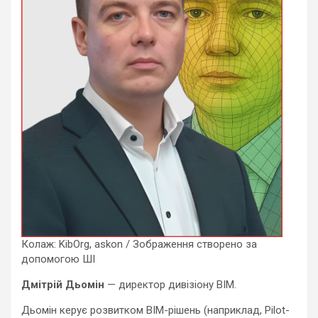
Колаж: KibOrg, askon / Зображення створено за
допомогою ШІ
Дмітрій Дьомін
— директор дивізіону BIM.
Дьомін керує розвитком BIM-рішень (наприклад, Pilot-