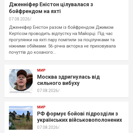
Дженніфер Еністон цілувалася з
бойфрендом на яхті
07.08.2026
.
Дженніфер Еністон разом із бойфрендом Джимом
Кертісом проводить відпустку на Майорці. Під час
прогулянки на яхті пару помітили за поцілунками та
ніжними обіймами. 56-річна акторка не приховувала
почуттів до коханого:…
МИР
Москва здригнулась від
сильного вибуху
07.08.2026
.
МИР
РФ формує бойові підрозділи з
українських військовополонених
07.08.2026
.