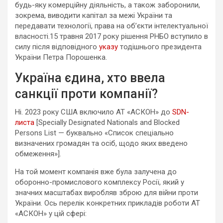
будь-яку комерційну діяльність, а також заборонили,
зокрема, виводити капітал за межі України та
передавати технології, права на об’єкти інтелектуальної
власності.15 травня 2017 року рішення РНБО вступило в
силу після відповідного
указу
тодішнього президента
України Петра Порошенка.
Україна єдина, хто ввела
санкції проти компанії?
Ні. 2023 року США включило АТ «АСКОН» до
SDN-
листа
[Specially Designated Nationals and Blocked
Persons List — буквально «Список спеціально
визначених громадян та осіб, щодо яких введено
обмеження»].
На той момент компанія вже була залучена до
оборонно-промислового комплексу Росії, який у
значних масштабах виробляв зброю для війни проти
України. Ось перелік конкретних прикладів роботи АТ
«АСКОН» у цій сфері: