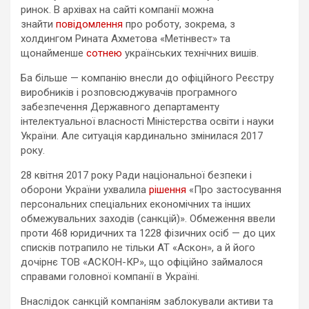
ринок. В архівах на сайті компанії можна
знайти
повідомлення
про роботу, зокрема, з
холдингом Рината Ахметова «Метінвест» та
щонайменше
сотнею
українських технічних вишів.
Ба більше — компанію внесли до офіційного Реєстру
виробників і розповсюджувачів програмного
забезпечення Державного департаменту
інтелектуальної власності Міністерства освіти і науки
України. Але ситуація кардинально змінилася 2017
року.
28 квітня 2017 року Ради національної безпеки і
оборони України ухвалила
рішення
«Про застосування
персональних спеціальних економічних та інших
обмежувальних заходів (санкцій)». Обмеження ввели
проти 468 юридичних та 1228 фізичних осіб — до цих
списків потрапило не тільки АТ «Аскон», а й його
дочірнє ТОВ «АСКОН-КР», що офіційно займалося
справами головної компанії в Україні.
Внаслідок санкцій компаніям заблокували активи та