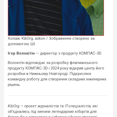
Колаж: KibOrg, askon / Зображення створено за
допомогою ШІ
Ігор Волокітін
— директор з продукту КОМПАС-3D.
Волокітін відповідає за розробку флагманського
продукту КОМПАС-3D і 2024 року відкрив центр його
розробки в Нижньому Новгороді. Підкреслює
командну роботу для створення складних інженерних
рішень.
KibOrg — проєкт журналістів та IT-спеціалістів, які
об’єднались під іменем легендарних кіборгів для
боротьби з агресором в інформаційному просторі.