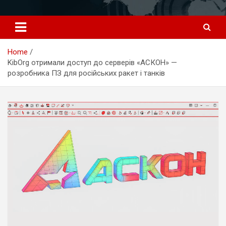
Перейти
к
содержимому
Home
KibOrg отримали доступ до серверів «АСКОН» —
розробника ПЗ для російських ракет і танків