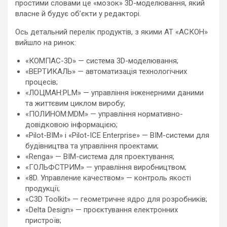
простими словами це «мозок» 3D-моделювання, який
власне й будує обʼєкти у редакторі.
Ось детальний перелік продуктів, з якими АТ «АСКОН»
вийшло на ринок:
«КОМПАС-3D» — система 3D-моделювання;
«ВЕРТИКАЛЬ» — автоматизація технологічних
процесів;
«ЛОЦМАН:PLM» — управління інженерними даними
та життєвим циклом виробу;
«ПОЛИНОМ:MDM» — управління нормативно-
довідковою інформацією;
«Pilot-BIM» і «Pilot-ICE Enterprise» — BIM-системи для
будівництва та управління проектами;
«Renga» — BIM-система для проектування;
«ГОЛЬФСТРИМ» — управління виробництвом;
«8D. Управление качеством» — контроль якості
продукції;
«C3D Toolkit» — геометричне ядро для розробників;
«Delta Design» — проєктування електронних
пристроїв;