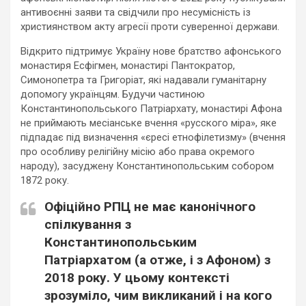
антивоєнні заяви та свідчили про несумісність із
християнством акту агресії проти суверенної держави.
Відкрито підтримує Україну нове братство афонського
монастиря Есфігмен, монастирі Пантократор,
Симонопетра та Григоріат, які надавали гуманітарну
допомогу українцям. Будучи частиною
Константинопольського Патріархату, монастирі Афона
не приймають месіанське вчення «русского міра», яке
підпадає під визначення «єресі етнофілетизму» (вчення
про особливу релігійну місію або права окремого
народу), засуджену Константинопольським собором
1872 року.
Офіційно РПЦ не має канонічного
спілкування з
Константинопольським
Патріархатом (а отже, і з Афоном) з
2018 року. У цьому контексті
зрозуміло, чим викликаний і на кого