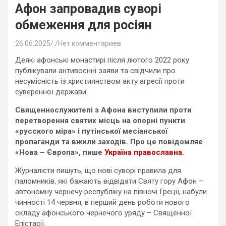
Афон запровадив суворі
обмеження для росіян
26.06.2025
.
Нет комментариев
Деякі афонські монастирі після лютого 2022 року
публікували антивоєнні заяви та свідчили про
несумісність із християнством акту агресії проти
суверенної держави
Священнослужителі з Афона виступили проти
перетворення святих місць на опорні пункти
«русского міра» і путінської месіанської
пропаганди та вжили заходів. Про це повідомляє
«Нова – Європа», пише
Україна православна
.
Журналісти пишуть, що нові суворі правила для
паломників, які бажають відвідати Святу гору Афон –
автономну чернечу республіку на півночі Греції, набули
чинності 14 червня, в перший день роботи нового
складу афонського чернечого уряду – Священної
Епістасії.