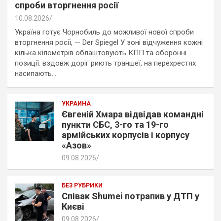
спроби вторгнення росії
10.08.2026
.
Україна готує Чорнобиль до можливої нової спроби
вторгнення росії, — Der Spiegel У зоні відчуження кожні
кілька кілометрів облаштовують КПП та оборонні
позиції: вздовж доріг риють траншеї, на перехрестях
насипають…
УКРАИНА
Євгеній Хмара відвідав командні
пункти СБС, 3-го та 19-го
армійських корпусів і корпусу
«Азов»
09.08.2026
.
БЕЗ РУБРИКИ
Співак Shumei потрапив у ДТП у
Києві
09.08.2026
.