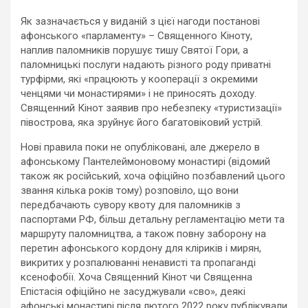
Як зазначається у виданій з цієї нагоди постанові
афонського «парламенту» – Священного Кіноту,
наплив паломників порушує тишу Святої Гори, а
паломницькі послуги надають різного роду приватні
турфірми, які «працюють у кооперації з окремими
ченцями чи монастирями» і не приносять доходу.
Священний Кінот заявив про небезпеку «туристизації»
півострова, яка зруйнує його багатовіковий устрій.
Нові правила поки не опубліковані, але джерело в
афонському Пантелеймоновому монастирі (відомий
також як російський, хоча офіційно позбавлений цього
звання кілька років тому) розповіло, що вони
передбачають сувору квоту для паломників з
паспортами РФ, більш детальну регламентацію мети та
маршруту паломництва, а також повну заборону на
перетин афонського кордону для кліриків і мирян,
викритих у розпалюванні ненависті та пропаганді
ксенофобії. Хоча Священний Кінот чи Священна
Епістасія офіційно не засуджували «сво», деякі
афонські монастирі після лютого 2022 року публікували