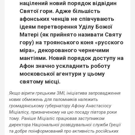
націлений новий порядок відвідин
Святої гори. Адже більшість
афонських ченців не співчувають
ідеям перетворення Уділу Божої
Матері (як прийнято називати Святу
гору) на троянського коня «русского
міра», декорованого чернечими
мантіями. Новий порядок доступу на
Афон значно ускладнить роботу
московської агентури у цьому
святому місці.
Якщо вірити грецьким ЗМІ, ініціатива запровадження
нових обмежень для паломників належить
громадянському губернатору Афону Анастасіосу
Міціалісу, призначеному на цю посаду півтора роки
тому. Раніше Міціаліс працював заступником
директора Національної розвідувальної служби Греції
та добре поінформований про активність російських