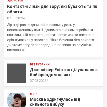
ЗДОРОВЬЕ
Контактні лінзи для зору: які бувають та як
обрати
07.08.2026
.
Зір відіграє надзвичайно важливу роль у
повсякденному житті, допомагаючи нам сприймати
навколишній світ, працювати, навчатися та впевнено
орієнтуватися у просторі. Чітке бачення без зайвого
дискомфорту безпосередньо впливає на зручність
виконання…
БЕЗ РУБРИКИ
Дженніфер Еністон цілувалася з
бойфрендом на яхті
07.08.2026
.
МИР
Москва здригнулась від
сильного вибуху