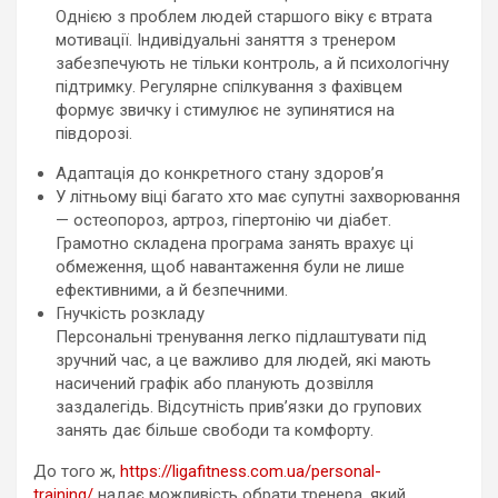
Однією з проблем людей старшого віку є втрата
мотивації. Індивідуальні заняття з тренером
забезпечують не тільки контроль, а й психологічну
підтримку. Регулярне спілкування з фахівцем
формує звичку і стимулює не зупинятися на
півдорозі.
Адаптація до конкретного стану здоров’я
У літньому віці багато хто має супутні захворювання
— остеопороз, артроз, гіпертонію чи діабет.
Грамотно складена програма занять врахує ці
обмеження, щоб навантаження були не лише
ефективними, а й безпечними.
Гнучкість розкладу
Персональні тренування легко підлаштувати під
зручний час, а це важливо для людей, які мають
насичений графік або планують дозвілля
заздалегідь. Відсутність прив’язки до групових
занять дає більше свободи та комфорту.
До того ж,
https://ligafitness.com.ua/personal-
training/
надає можливість обрати тренера, який