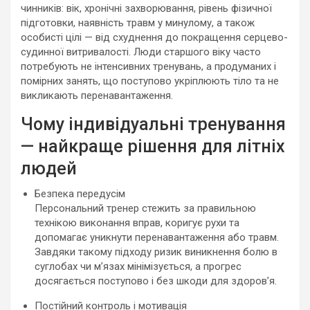
чинників: вік, хронічні захворювання, рівень фізичної
підготовки, наявність травм у минулому, а також
особисті цілі — від схуднення до покращення серцево-
судинної витривалості. Люди старшого віку часто
потребують не інтенсивних тренувань, а продуманих і
помірних занять, що поступово укріплюють тіло та не
викликають перенавантаження.
Чому індивідуальні тренування
— найкраще рішення для літніх
людей
Безпека передусім
Персональний тренер стежить за правильною
технікою виконання вправ, коригує рухи та
допомагає уникнути перенавантаження або травм.
Завдяки такому підходу ризик виникнення болю в
суглобах чи м’язах мінімізується, а прогрес
досягається поступово і без шкоди для здоров’я.
Постійний контроль і мотивація