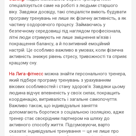
спеціалізується саме на роботі з людьми старшого
віку. Завдяки досвіду, такі спеціалісти вміють будувати
програму тренувань не лише як фізичну активність, а як
частину оздоровчого процесу. Займаючись у
безпечному середовищі під наглядом професіонала,
літні люди отримують не лише зміцнення м’язів і
покращення балансу, а й позитивний емоційний
настрій. Це особливо важливо в умовах, коли фізична
активність знижує рівень стресу, тривожності та сприяє
кращому сну.
На Лига-фітнесс
можна знайти персонального тренера,
який підбере програму тренувань з урахуванням
вікових особливостей і стану здоров’я. Завдяки цьому
людина відчує впевненість у своїх силах, покращить
координацію, витривалість і загальне самопочуття.
Важливо також, що індивідуальні заняття
допомагають боротися з соціальною ізоляцією, адже
тренер стає своєрідним партнером на шляху до
активного способу життя. Підсумовуючи, варто
сказати: індивідуальні тренування — це не лише про