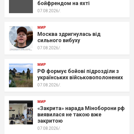
бойфрендом на яхті
07.08.2026
.
МИР
Москва здригнулась від
сильного вибуху
07.08.2026
.
МИР
РФ формує бойові підрозділи з
українських військовополонених
07.08.2026
.
МИР
«Закрита» нарада Міноборони рф
виявилася не такою вже
закритою
07.08.2026
.