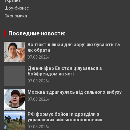
Украина
Шоу-бизнес
Экономика
Последние новости:
Контактні лінзи для зору: які бувають та
як обрати
07.08.2026
.
Дженніфер Еністон цілувалася з
бойфрендом на яхті
07.08.2026
.
Москва здригнулась від сильного вибуху
07.08.2026
.
РФ формує бойові підрозділи з
українських військовополонених
07.08.2026
.