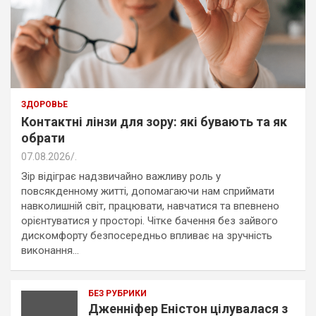
ЗДОРОВЬЕ
Контактні лінзи для зору: які бувають та як
обрати
07.08.2026
.
Зір відіграє надзвичайно важливу роль у
повсякденному житті, допомагаючи нам сприймати
навколишній світ, працювати, навчатися та впевнено
орієнтуватися у просторі. Чітке бачення без зайвого
дискомфорту безпосередньо впливає на зручність
виконання…
БЕЗ РУБРИКИ
Дженніфер Еністон цілувалася з