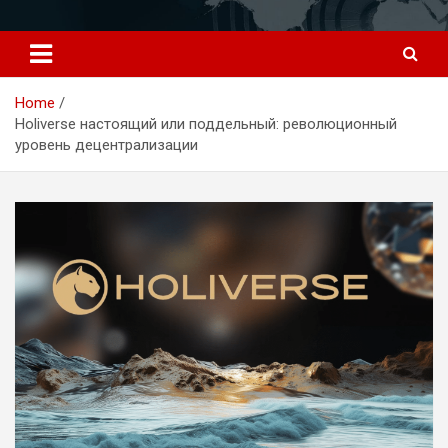
Перейти
к
содержимому
Home
Holiverse настоящий или поддельный: революционный
уровень децентрализации