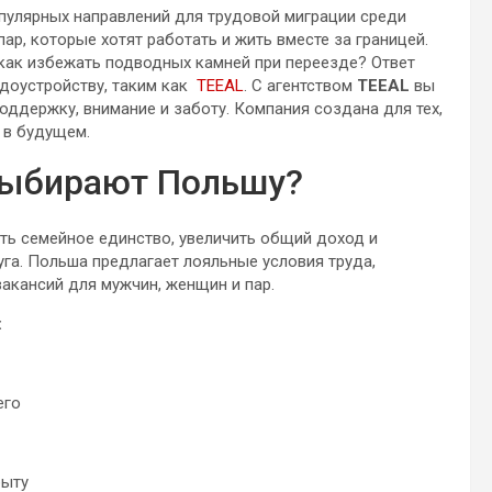
опулярных направлений для трудовой миграции среди
ар, которые хотят работать и жить вместе за границей.
 как избежать подводных камней при переезде? Ответ
удоустройству, таким как
TEEAL
. С агентством
TEEAL
вы
оддержку, внимание и заботу. Компания создана для тех,
и в будущем.
выбирают Польшу?
ть семейное единство, увеличить общий доход и
уга. Польша предлагает лояльные условия труда,
акансий для мужчин, женщин и пар.
:
его
быту