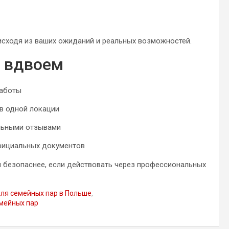
исходя из ваших ожиданий и реальных возможностей.
ы вдвоем
работы
 в одной локации
альными отзывами
официальных документов
и безопаснее, если действовать через профессиональных
для семейных пар в Польше
,
мейных пар