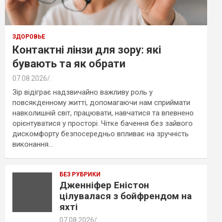
ЗДОРОВЬЕ
Контактні лінзи для зору: які
бувають та як обрати
07.08.2026
.
Зір відіграє надзвичайно важливу роль у
повсякденному житті, допомагаючи нам сприймати
навколишній світ, працювати, навчатися та впевнено
орієнтуватися у просторі. Чітке бачення без зайвого
дискомфорту безпосередньо впливає на зручність
виконання…
БЕЗ РУБРИКИ
Дженніфер Еністон
цілувалася з бойфрендом на
яхті
07.08.2026
.