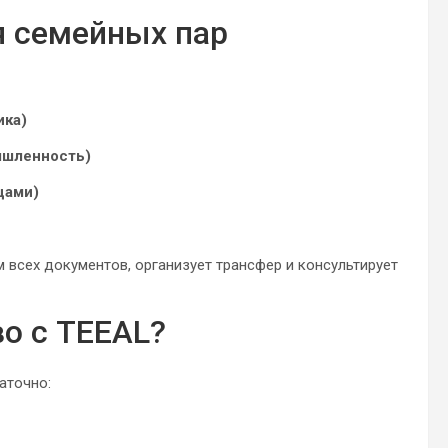
я семейных пар
ика)
ышленность)
цами)
всех документов, организует трансфер и консультирует
во с TEEAL?
аточно: