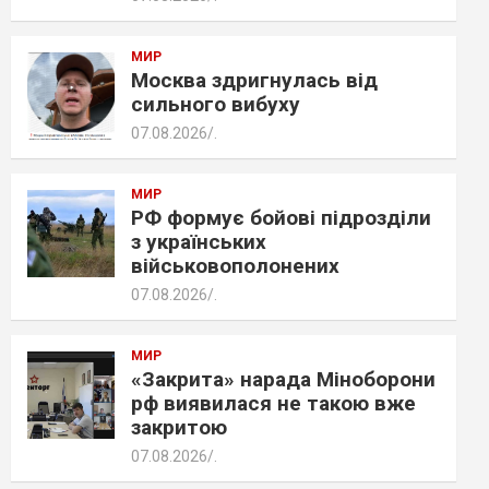
МИР
Москва здригнулась від
сильного вибуху
07.08.2026
.
МИР
РФ формує бойові підрозділи
з українських
військовополонених
07.08.2026
.
МИР
«Закрита» нарада Міноборони
рф виявилася не такою вже
закритою
07.08.2026
.