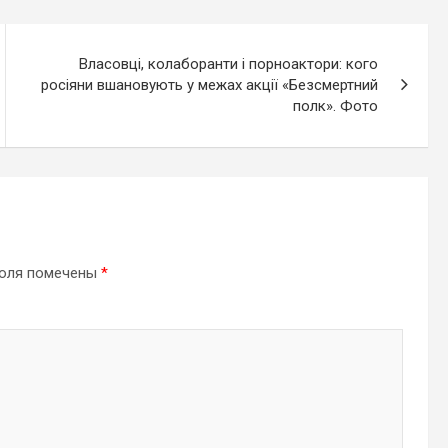
Власовці, колаборанти і порноактори: кого
росіяни вшановують у межах акції «Безсмертний
полк». Фото
поля помечены
*