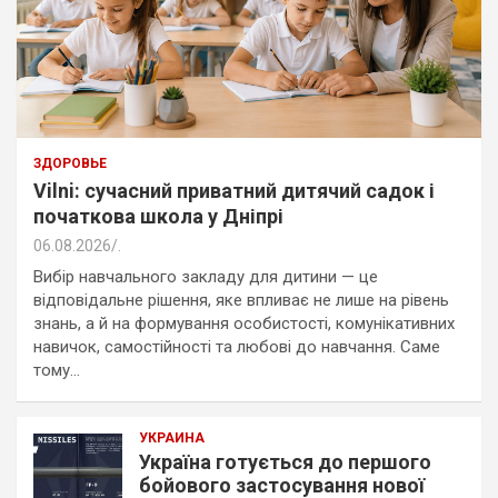
ЗДОРОВЬЕ
Vilni: сучасний приватний дитячий садок і
початкова школа у Дніпрі
06.08.2026
.
Вибір навчального закладу для дитини — це
відповідальне рішення, яке впливає не лише на рівень
знань, а й на формування особистості, комунікативних
навичок, самостійності та любові до навчання. Саме
тому…
УКРАИНА
Україна готується до першого
бойового застосування нової