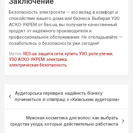
Заключение
Безопасность электросети — это вклад в комфорт и
спокойствие вашего дома или бизнеса. Выбирая УЗО
АСКО-УКРЕМ от Res.ua, вы получаете качественный
продукт от надёжного производителя и
профессиональное обслуживание. Не откладывайте —
позаботьтесь о безопасности уже сегодня!
Метки:
RES.ua
,
защита сети
,
купить УЗО
,
реле утечки
,
УЗО АСКО-УКРЕМ
,
электрика
,
электрическая безопасность
Навигация
Аудиторська перевірка: надійність бізнесу
по
починається зі співпраці з «Київським аудитором»
записям
Мужская косметика для волос: как выбрать
средства ухода, которые действительно работаюта