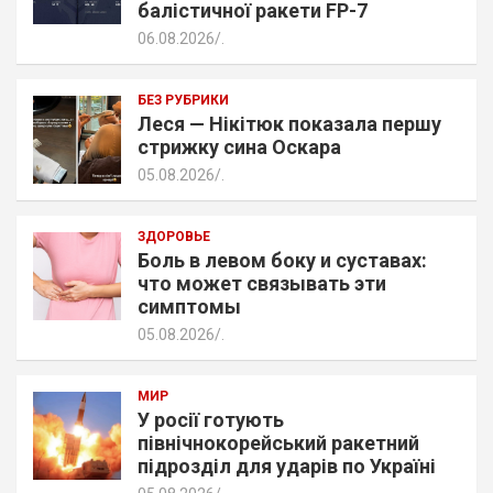
балістичної ракети FP-7
06.08.2026
.
БЕЗ РУБРИКИ
Леся — Нікітюк показала першу
стрижку сина Оскара
05.08.2026
.
ЗДОРОВЬЕ
Боль в левом боку и суставах:
что может связывать эти
симптомы
05.08.2026
.
МИР
У росії готують
північнокорейський ракетний
підрозділ для ударів по Україні