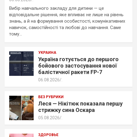
Вибір навчального закладу для дитини — це
відповідальне рішення, яке впливає не лише на рівень
знань, а й на формування особистості, комунікативних
навичок, самостійності та любові до навчання. Саме
тому…
УКРАИНА
Україна готується до першого
бойового застосування нової
балістичної ракети FP-7
06.08.2026
.
БЕЗ РУБРИКИ
Леся — Нікітюк показала першу
стрижку сина Оскара
05.08.2026
.
ЗДОРОВЬЕ