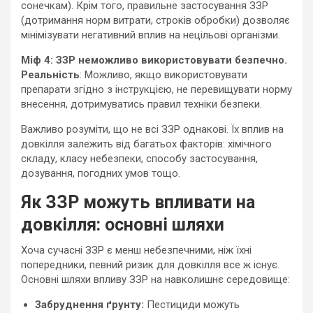
сонечкам). Крім того, правильне застосування ЗЗР
(дотримання норм витрати, строків обробки) дозволяє
мінімізувати негативний вплив на нецільові організми.
Міф 4: ЗЗР неможливо використовувати безпечно.
Реальність
: Можливо, якщо використовувати
препарати згідно з інструкцією, не перевищувати норму
внесення, дотримуватись правил техніки безпеки.
Важливо розуміти, що не всі ЗЗР однакові. Їх вплив на
довкілля залежить від багатьох факторів: хімічного
складу, класу небезпеки, способу застосування,
дозування, погодних умов тощо.
Як ЗЗР можуть впливати на
довкілля: основні шляхи
Хоча сучасні ЗЗР є менш небезпечними, ніж їхні
попередники, певний ризик для довкілля все ж існує.
Основні шляхи впливу ЗЗР на навколишнє середовище:
Забруднення ґрунту:
Пестициди можуть