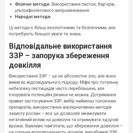
Фізичні методи:
Використання пасток, бар’єрів,
ультрафіолетового випромінювання.
Народні методи
Ці методи є більш екологічними та безпечними, але
потребують більшої уваги та знань.
Відповідальне використання
ЗЗР – запорука збереження
довкілля
Використання ЗЗР – це не абсолютне зло, але воно
вимагає відповідального підходу. Міфи про тотальну
небезпеку пестицидів часто перебільшені, але
ігнорувати потенційні ризики не можна. Дотримання
правил застосування ЗЗР, вибір найменш токсичних
препаратів, використання альтернативних методів
захисту рослин – все це дозволяє мінімізувати
негативний вплив на довкілля та отримувати здорові
врожаї. Важливо пам’ятати, що збереження довкілля –
це спільна відповідальність аграріїв, виробників ЗЗР,