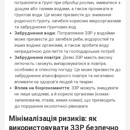
потрапляти в ґрунт при обробці рослин, змиватися з
дощем або талими водами, а також проникати в
ґрунтові води. Це може призвести до зниження
родючості ґрунту, загибелі корисних мікроорганізмів
та забруднення ґрунтових вод.
Забруднення води:
Потрапляння ЗЗР у водойми
може призвести до загибелі риби, водоростей та
інших водних організмів, а також зробити воду
непридатною для пиття та господарських потреб.
Забруднення повітря:
Деякі ЗЗР мають високу
летючість і можуть випаровуватися в повітря,
особливо в спекотну погоду. Це може призвести до
забруднення атмосферного повітря та негативно
впливати на здоров’я людей та тварин.
Вплив на біорізноманіття:
ЗЗР можуть знищувати
не лише шкідливі, а й корисні організми (комах-
запилювачів, птахів, хижих комах), що призводить
до порушення екологічної рівноваги.
Мінімалізація ризиків: як
використовувати ЗЗР безпечно