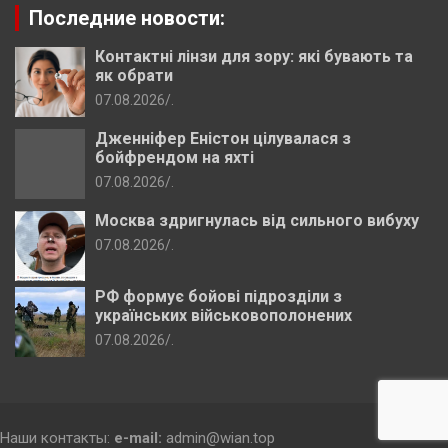
Последние новости:
Контактні лінзи для зору: які бувають та
як обрати
07.08.2026
.
Дженніфер Еністон цілувалася з
бойфрендом на яхті
07.08.2026
.
Москва здригнулась від сильного вибуху
07.08.2026
.
РФ формує бойові підрозділи з
українських військовополонених
07.08.2026
.
Наши контакты:
e-mail:
admin@wian.top