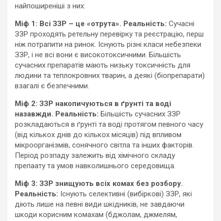
найпоширеніші з них:
Міф 1: Всі ЗЗР – це «отрута».
Реальність:
Сучасні
ЗЗР проходять ретельну перевірку та реєстрацію, перш
ніж потрапити на ринок. Існують різні класи небезпеки
ЗЗР, і не всі вони є високотоксичними. Більшість
сучасних препаратів мають низьку токсичність для
людини та теплокровних тварин, а деякі (біопрепарати)
взагалі є безпечними.
Міф 2: ЗЗР накопичуються в ґрунті та воді
назавжди.
Реальність:
Більшість сучасних ЗЗР
розкладаються в ґрунті та воді протягом певного часу
(від кількох днів до кількох місяців) під впливом
мікроорганізмів, сонячного світла та інших факторів.
Період розпаду залежить від хімічного складу
препаату та умов навколишнього середовища.
Міф 3: ЗЗР знищують всіх комах без розбору.
Реальність:
Існують селективні (вибіркові) ЗЗР, які
діють лише на певні види шкідників, не завдаючи
шкоди корисним комахам (бджолам, джмелям,