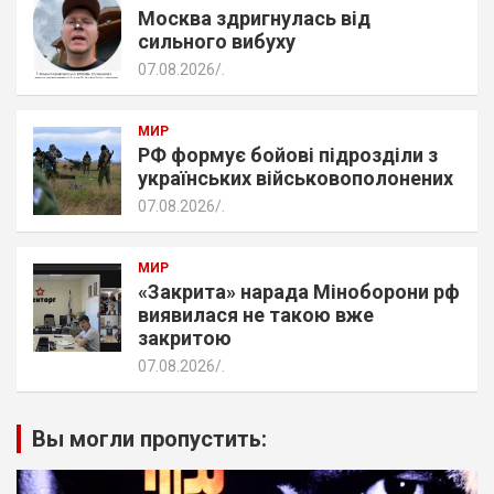
Москва здригнулась від
сильного вибуху
07.08.2026
.
МИР
РФ формує бойові підрозділи з
українських військовополонених
07.08.2026
.
МИР
«Закрита» нарада Міноборони рф
виявилася не такою вже
закритою
07.08.2026
.
Вы могли пропустить: