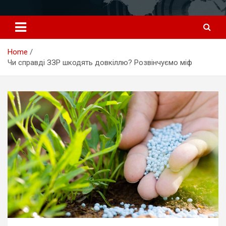
Перейти
к
содержимому
Home
Чи справді ЗЗР шкодять довкіллю? Розвінчуємо міф