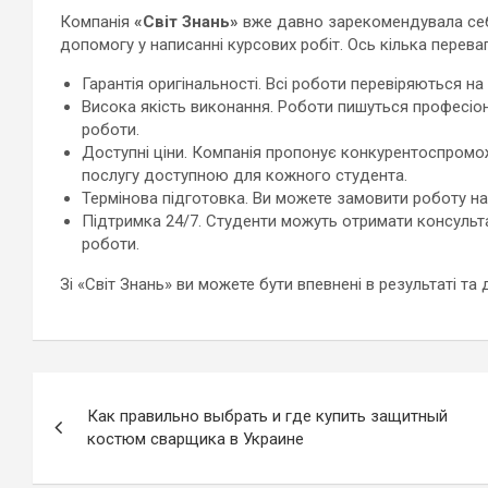
Компанія
«Світ Знань»
вже давно зарекомендувала себе
допомогу у написанні курсових робіт. Ось кілька перева
Гарантія оригінальності. Всі роботи перевіряються на п
Висока якість виконання. Роботи пишуться професіо
роботи.
Доступні ціни. Компанія пропонує конкурентоспроможн
послугу доступною для кожного студента.
Термінова підготовка. Ви можете замовити роботу на
Підтримка 24/7. Студенти можуть отримати консульта
роботи.
Зі «Світ Знань» ви можете бути впевнені в результаті та 
Навигация
Как правильно выбрать и где купить защитный
по
костюм сварщика в Украине
записям