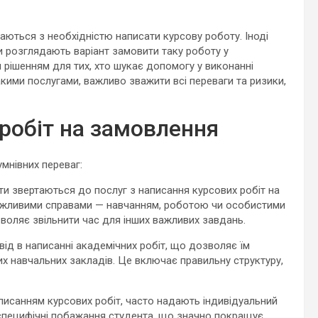
аються з необхідністю написати курсову роботу. Іноді
ни розглядають варіант замовити таку роботу у
рішенням для тих, хто шукає допомогу у виконанні
кими послугами, важливо зважити всі переваги та ризики,
робіт на замовлення
мнівних переваг:
и звертаються до послуг з написання курсових робіт на
 важливими справами — навчанням, роботою чи особистими
воляє звільнити час для інших важливих завдань.
ід в написанні академічних робіт, що дозволяє їм
х навчальних закладів. Це включає правильну структуру,
писанням курсових робіт, часто надають індивідуальний
специфічні побажання студента, що значно покращує