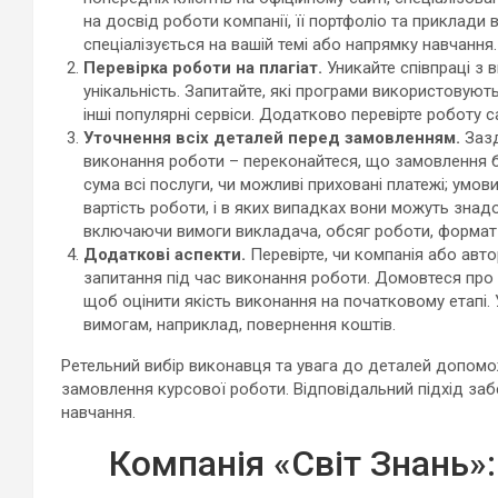
на досвід роботи компанії, її портфоліо та приклади
спеціалізується на вашій темі або напрямку навчання.
Перевірка роботи на плагіат.
Уникайте співпраці з в
унікальність. Запитайте, які програми використовуютьс
інші популярні сервіси. Додатково перевірте роботу с
Уточнення всіх деталей перед замовленням.
Зазд
виконання роботи – переконайтеся, що замовлення бу
сума всі послуги, чи можливі приховані платежі; умов
вартість роботи, і в яких випадках вони можуть знад
включаючи вимоги викладача, обсяг роботи, формат 
Додаткові аспекти.
Перевірте, чи компанія або авто
запитання під час виконання роботи. Домовтеся про 
щоб оцінити якість виконання на початковому етапі. Ут
вимогам, наприклад, повернення коштів.
Ретельний вибір виконавця та увага до деталей допомож
замовлення курсової роботи. Відповідальний підхід забе
навчання.
Компанія «Світ Знань»: