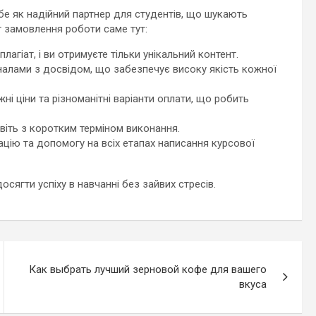
 як надійний партнер для студентів, що шукають
г замовлення роботи саме тут:
лагіат, і ви отримуєте тільки унікальний контент.
налами з досвідом, що забезпечує високу якість кожної
і ціни та різноманітні варіанти оплати, що робить
віть з коротким терміном виконання.
цію та допомогу на всіх етапах написання курсової
досягти успіху в навчанні без зайвих стресів.
Как выбрать лучший зерновой кофе для вашего
вкуса