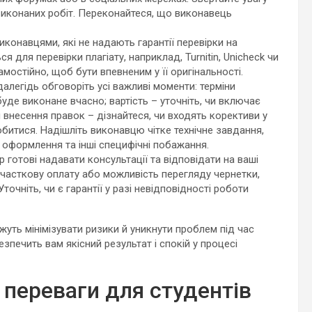
 виконаних робіт. Переконайтеся, що виконавець
иконавцями, які не надають гарантії перевірки на
я для перевірки плагіату, наприклад, Turnitin, Unicheck чи
амостійно, щоб бути впевненим у її оригінальності.
алегідь обговоріть усі важливі моменти: терміни
де виконане вчасно; вартість – уточніть, чи включає
и внесення правок – дізнайтеся, чи входять корективи у
обитися. Надішліть виконавцю чітке технічне завдання,
оформлення та інші специфічні побажання.
р готові надавати консультації та відповідати на ваші
часткову оплату або можливість перегляду чернетки,
очніть, чи є гарантії у разі невідповідності роботи
уть мінімізувати ризики й уникнути проблем під час
зпечить вам якісний результат і спокій у процесі
 переваги для студентів