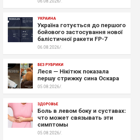
06.08.2026
.
УКРАИНА
Україна готується до першого
бойового застосування нової
балістичної ракети FP-7
06.08.2026
.
БЕЗ РУБРИКИ
Леся — Нікітюк показала
першу стрижку сина Оскара
05.08.2026
.
ЗДОРОВЬЕ
Боль в левом боку и суставах:
что может связывать эти
симптомы
05.08.2026
.