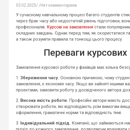
03.02.2025
.
Нет комментариев
У сучасному навчальному процесі багато студентів стик
через брак часу або недостатній рівень підготовки, во
професіоналів.
Курсові на замовлення
стали популярним 
складних завдань. Однак перед тим, як скористатися та
а також розуміти правила та тонкощі цього процесу.
Переваги курсових 
Замовлення курсової роботи у фахівців має кілька безсу
1.
Збереження часу.
Основною причиною, чому студент
замовлення, є економія часу. Якщо ви зайняті іншими
проектами, замовити роботу у досвідченого автора доз
2.
Висока якість роботи.
Професійні автори мають досв
створювати роботи, які відповідають усім вимогам вищи
оформлення, граматичні норми та відповідність темі.
3.
Індивідуальний підхід.
Компанії, що займаються на
підхід до кожного замовлення, дозволяючи врахувати 