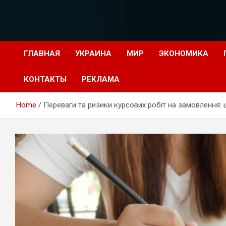
Перейти
к
содержимому
ГЛАВНАЯ
УКРАИНА
МИР
ЭКОНОМИКА
КОНТАКТЫ
РЕКЛАМА
Home
Переваги та ризики курсових робіт на замовлення: