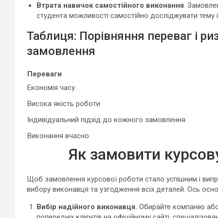
Втрата навичок самостійного виконання
. Замовле
студента можливості самостійно досліджувати тему і
Таблиця: Порівняння переваг і риз
замовлення
Переваги
Економія часу
Висока якість роботи
Індивідуальний підхід до кожного замовлення
Виконання вчасно
Як замовити курсову
Щоб замовлення курсової роботи стало успішним і випр
вибору виконавця та узгодження всіх деталей. Ось основн
Вибір надійного виконавця.
Обирайте компанію або
попередніх клієнтів на офіційному сайті, спеціалізов