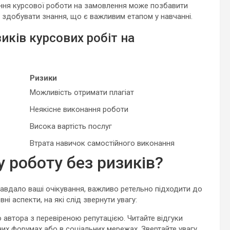
ння курсової роботи на замовлення може позбавити
 здобувати знання, що є важливим етапом у навчанні.
иків курсових робіт на
Ризики
Можливість отримати плагіат
Неякісне виконання роботи
Висока вартість послуг
Втрата навичок самостійного виконання
 роботу без ризиків?
авдало ваші очікування, важливо ретельно підходити до
і аспекти, на які слід звернути увагу:
 автора з перевіреною репутацією. Читайте відгуки
аних форумах або в соціальних мережах. Звертайте увагу