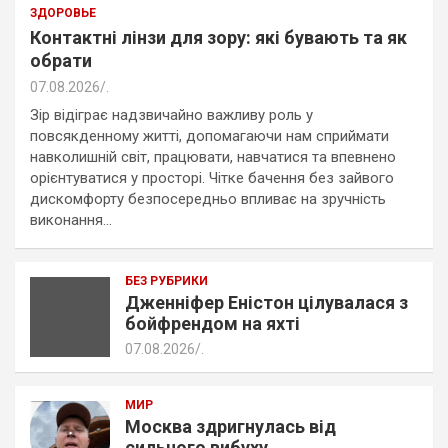
ЗДОРОВЬЕ
Контактні лінзи для зору: які бувають та як
обрати
07.08.2026
.
Зір відіграє надзвичайно важливу роль у
повсякденному житті, допомагаючи нам сприймати
навколишній світ, працювати, навчатися та впевнено
орієнтуватися у просторі. Чітке бачення без зайвого
дискомфорту безпосередньо впливає на зручність
виконання…
БЕЗ РУБРИКИ
Дженніфер Еністон цілувалася з
бойфрендом на яхті
07.08.2026
.
МИР
Москва здригнулась від
сильного вибуху