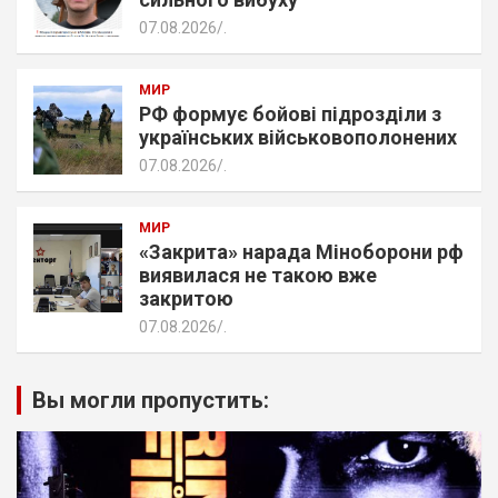
07.08.2026
.
МИР
РФ формує бойові підрозділи з
українських військовополонених
07.08.2026
.
МИР
«Закрита» нарада Міноборони рф
виявилася не такою вже
закритою
07.08.2026
.
Вы могли пропустить: