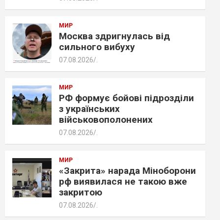
МИР
Москва здригнулась від
сильного вибуху
07.08.2026
.
МИР
РФ формує бойові підрозділи
з українських
військовополонених
07.08.2026
.
МИР
«Закрита» нарада Міноборони
рф виявилася не такою вже
закритою
07.08.2026
.