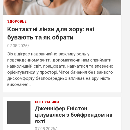
ЗДОРОВЬЕ
Контактні лінзи для зору: які
бувають та як обрати
07.08.2026
.
Зір відіграє надзвичайно важливу роль у
повсякденному житті, допомагаючи нам сприймати
навколишній світ, працювати, навчатися та впевнено
орієнтуватися у просторі. Чітке бачення без зайвого
дискомфорту безпосередньо впливає на зручність
виконання…
БЕЗ РУБРИКИ
Дженніфер Еністон
цілувалася з бойфрендом на
яхті
07.08.2026
.