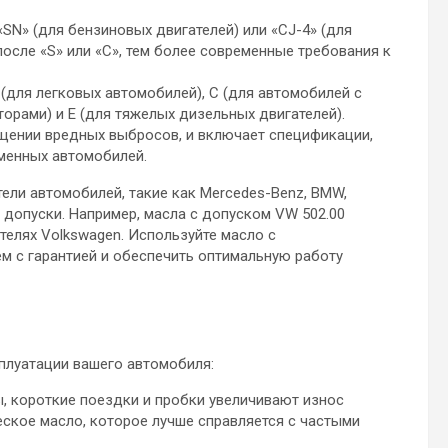
«SN» (для бензиновых двигателей) или «CJ-4» (для
после «S» или «C», тем более современные требования к
B (для легковых автомобилей), C (для автомобилей с
орами) и E (для тяжелых дизельных двигателей).
ащении вредных выбросов, и включает спецификации,
менных автомобилей.
ели автомобилей, такие как Mercedes-Benz, BMW,
 допуски. Например, масла с допуском VW 502.00
елях Volkswagen. Используйте масло с
 с гарантией и обеспечить оптимальную работу
плуатации вашего автомобиля:
ы, короткие поездки и пробки увеличивают износ
ческое масло, которое лучше справляется с частыми