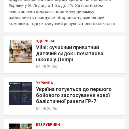
України у 2026 році з 1,5% до 1%. За прогнозом
інвестиційної компанії, позитивну динаміку
забезпечить передусім оборонно-промисловий
комплекс, тоді як сукупний результат решти секторів…
ЗДОРОВЬЕ
Vilni: сучасний приватний
дитячий садок і початкова
школа у Дніпрі
06.08.2026
.
УКРАИНА
Україна готується до першого
бойового застосування нової
балістичної ракети FP-7
06.08.2026
.
БЕЗ РУБРИКИ