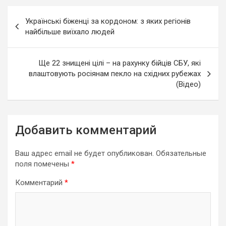
Навигация
Українські біженці за кордоном: з яких регіонів
по
найбільше виїхало людей
записям
Ще 22 знищені цілі – на рахунку бійців СБУ, які
влаштовують росіянам пекло на східних рубежах
(Відео)
Добавить комментарий
Ваш адрес email не будет опубликован.
Обязательные
поля помечены
*
Комментарий
*