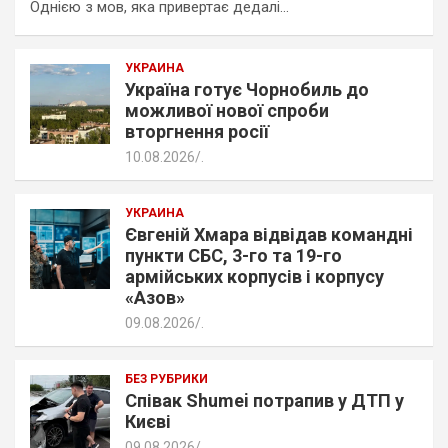
Однією з мов, яка привертає дедалі…
УКРАИНА
Україна готує Чорнобиль до
можливої нової спроби
вторгнення росії
10.08.2026
.
УКРАИНА
Євгеній Хмара відвідав командні
пункти СБС, 3-го та 19-го
армійських корпусів і корпусу
«Азов»
09.08.2026
.
БЕЗ РУБРИКИ
Співак Shumei потрапив у ДТП у
Києві
09.08.2026
.