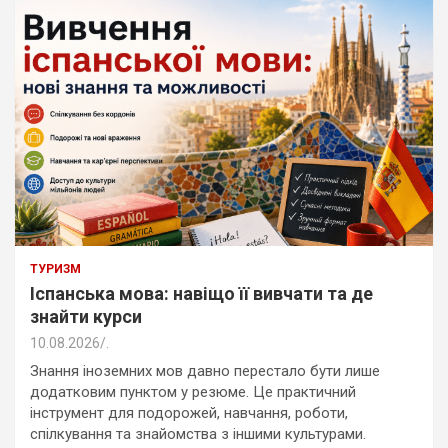
ТУРИЗМ
Іспанська мова: навіщо її вивчати та де
знайти курси
10.08.2026
.
Знання іноземних мов давно перестало бути лише
додатковим пунктом у резюме. Це практичний
інструмент для подорожей, навчання, роботи,
спілкування та знайомства з іншими культурами.