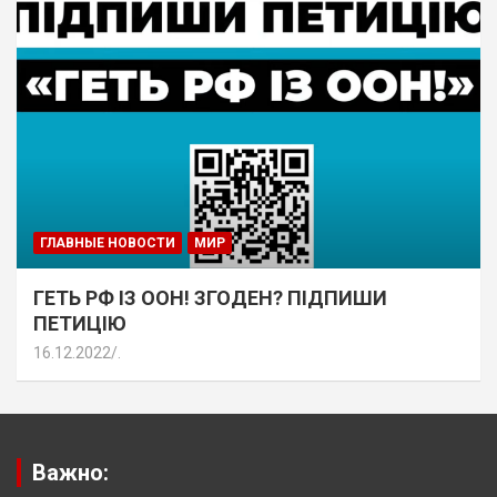
ГЛАВНЫЕ НОВОСТИ
МИР
ГЕТЬ РФ ІЗ ООН! ЗГОДЕН? ПІДПИШИ
ПЕТИЦІЮ
16.12.2022
.
Важно: