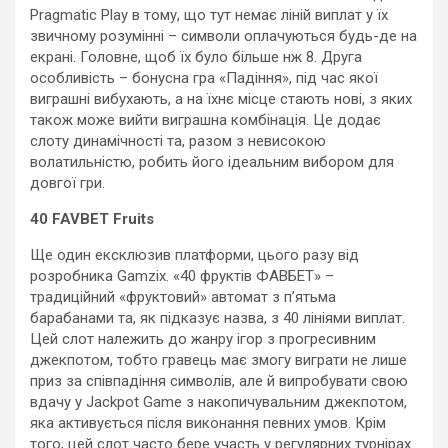
Pragmatic Play в тому, що тут немає ліній виплат у їх
звичному розумінні – символи оплачуються будь-де на
екрані. Головне, щоб їх було більше нж 8. Друга
особливість – бонусна гра «Падіння», під час якої
виграшні вибухають, а на їхнє місце стають нові, з яких
також може вийти виграшна комбінація. Це додає
слоту динамічності та, разом з невисокою
волатильністю, робить його ідеальним вибором для
довгої гри.
40 FAVBET Fruits
Ще один ексклюзив платформи, цього разу від
розробника Gamzix. «40 фруктів ФАВБЕТ» –
традиційний «фруктовий» автомат з п’ятьма
барабанами та, як підказує назва, з 40 лініями виплат.
Цей слот належить до жанру ігор з прогресивним
джекпотом, тобто гравець має змогу виграти не лише
приз за співпадіння символів, але й випробувати свою
вдачу у Jackpot Game з накопичувальним джекпотом,
яка активується після виконання певних умов. Крім
того, цей слот часто бере участь у регулярних турнірах