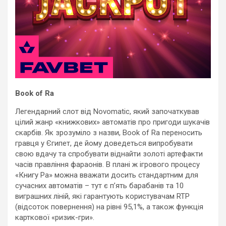
Book of Ra
Легендарний слот від Novomatic, який започаткував
цілий жанр «книжкових» автоматів про пригоди шукачів
скарбів. Як зрозуміло з назви, Book of Ra переносить
гравця у Єгипет, де йому доведеться випробувати
свою вдачу та спробувати віднайти золоті артефакти
часів правління фараонів. В плані ж ігрового процесу
«Книгу Ра» можна вважати досить стандартним для
сучасних автоматів – тут є п’ять барабанів та 10
виграшних ліній, які гарантують користувачам RTP
(відсоток повернення) на рівні 95,1%, а також функція
карткової «ризик-гри».