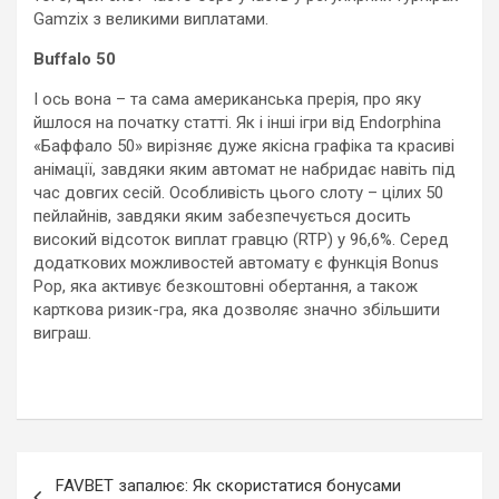
Gamzix з великими виплатами.
Buffalo 50
І ось вона – та сама американська прерія, про яку
йшлося на початку статті. Як і інші ігри від Endorphina
«Баффало 50» вирізняє дуже якісна графіка та красиві
анімації, завдяки яким автомат не набридає навіть під
час довгих сесій. Особливість цього слоту – цілих 50
пейлайнів, завдяки яким забезпечується досить
високий відсоток виплат гравцю (RTP) у 96,6%. Серед
додаткових можливостей автомату є функція Bonus
Pop, яка активує безкоштовні обертання, а також
карткова ризик-гра, яка дозволяє значно збільшити
виграш.
Навигация
FAVBET запалює: Як скористатися бонусами