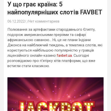
У що грає країна: 5
найпопулярніших слотів FAVBET
06.12.2022
.
Нет комментариев
Полювання за артефактами стародавнього Єгипту,
подорож американськими преріями та сафарі
африканською саваною… Ні, це не плани Індіани
Джонса на найближчий тиждень, а тематика слотів, які
користуються найбільшою популярністю у гравців
ліцензійного онлайн-казино
favbet.ua
. Сьогодні
розповідаємо про п’ятірку хітів платформи, що вже
встигли стати класикою.