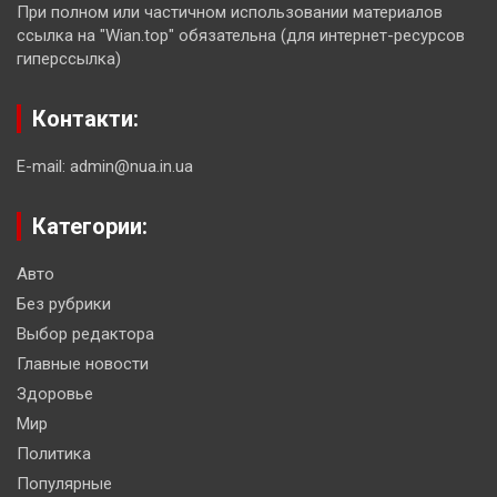
При полном или частичном использовании материалов
ссылка на "Wian.top" обязательна (для интернет-ресурсов
гиперссылка)
Контакти:
E-mail: admin@nua.in.ua
Категории:
Авто
Без рубрики
Выбор редактора
Главные новости
Здоровье
Мир
Политика
Популярные