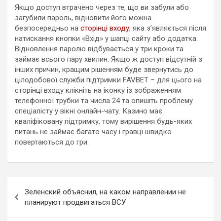
Якщо доступ втрачено через те, що ви забули або
загубили пароль, відновити його можна
безпосередньо на
сторінці входу
, яка з’являється після
натискання кнопки «Вхід» у шапці сайту або додатка.
Відновлення паролю відбувається у три кроки та
займає всього пару хвилин. Якщо ж доступ відсутній з
інших причин, кращим рішенням буде звернутись до
цілодобової служби підтримки FAVBET – для цього на
сторінці входу клікніть на іконку із зображенням
телефонної трубки та числа 24 та опишіть проблему
спеціалісту у вікні онлайн-чату. Казино має
кваліфіковану підтримку, тому вирішення будь-яких
питань не займає багато часу і гравці швидко
повертаються до гри.
Навигация
Зеленский объяснил, на каком направлении не
по
планируют продвигаться ВСУ
записям