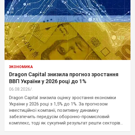
ЭКОНОМИКА
Dragon Capital знизила прогноз зростання
ВВП України у 2026 році до 1%
06.08.2026
.
Dragon Capital знизила оцінку зростання економіки
України у 2026 році з 1,5% до 1%. За прогнозом
інвестиційної компанії, позитивну динаміку
забезпечить передусім оборонно-промисловий
комплекс, тоді як сукупний результат решти секторів…