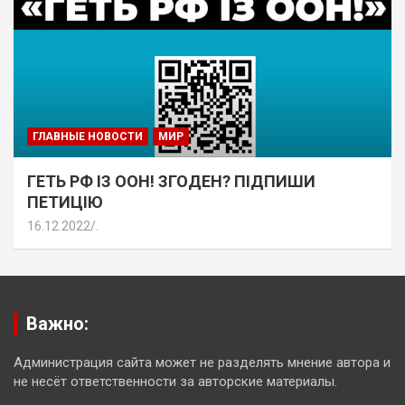
ГЛАВНЫЕ НОВОСТИ
МИР
ГЕТЬ РФ ІЗ ООН! ЗГОДЕН? ПІДПИШИ
ПЕТИЦІЮ
16.12.2022
.
Важно:
Администрация сайта может не разделять мнение автора и
не несёт ответственности за авторские материалы.