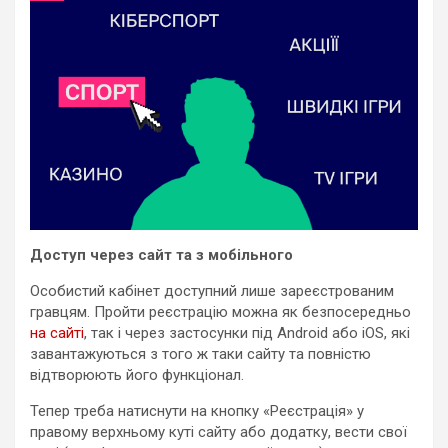
Доступ через сайт та з мобільного
Особистий кабінет доступний лише зареєстрованим
гравцям. Пройти реєстрацію можна як безпосередньо
на сайті
, так і через застосунки під Android або iOS, які
завантажуються з того ж таки сайту та повністю
відтворюють його функціонал.
Тепер треба натиснути на кнопку «Реєстрація» у
правому верхньому куті сайту або додатку, вести свої