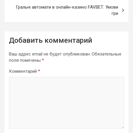
Гральні автомати в онлайн-казино FAVBET: Умови
гри
Добавить комментарий
Ваш адрес email не будет опубликован.
Обязательные
поля помечены
*
Комментарий
*