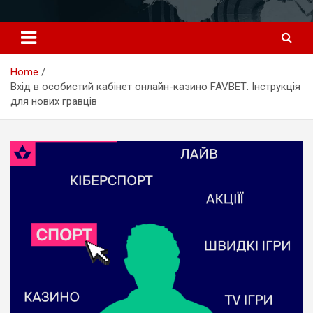
Перейти
к
содержимому
Home
Вхід в особистий кабінет онлайн-казино FAVBET: Інструкція
для нових гравців