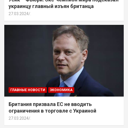
украинцу главный изъян британца
27.03.2024
.
ГЛАВНЫЕ НОВОСТИ
ЭКОНОМИКА
Британия призвала ЕС не вводить
ограничения в торговле с Украиной
27.03.2024
.