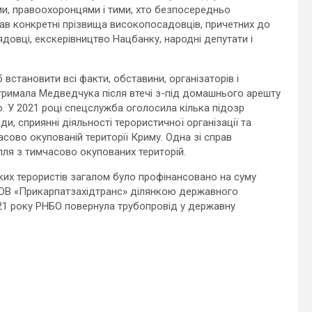
ми, правоохоронцями і тими, хто безпосередньо
вав конкретні прізвища високопосадовців, причетних до
довці, екскерівництво Нацбанку, народні депутати і
встановити всі факти, обставини, організаторів і
затримала Медведчука після втечі з-під домашнього арешту
 У 2021 році спецслужба оголосила кілька підозр
и, сприянні діяльності терористичної організації та
сово окупованій території Криму. Одна зі справ
лля з тимчасово окупованих територій.
ьких терористів загалом було профінансовано на суму
 ТОВ «Прикарпатзахідтранс» ділянкою державного
21 року РНБО повернула трубопровід у державну