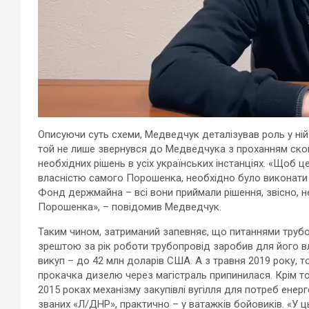
Описуючи суть схеми, Медведчук деталізував роль у н
той не лише звернувся до Медведчука з проханням скон
необхідних рішень в усіх українських інстанціях. «Щоб 
власністю самого Порошенка, необхідно було виконати 
Фонд держмайна – всі вони приймали рішення, звісно, н
Порошенка», – повідомив Медведчук.
Таким чином, затриманий запевняє, що питаннями трубо
зрештою за рік роботи трубопровід заробив для його вл
викуп – до 42 млн доларів США. А з травня 2019 року,
прокачка дизелю через магістраль припинилася. Крім т
2015 роках механізму закупівлі вугілля для потреб енер
званих «Л/ДНР», практично – у ватажків бойовиків. «У 