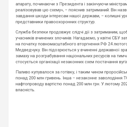
апарату, починаючи з Президента і закінчуючи міністра
реалізовував цю схему», – пояснив затриманий. Він наз
завдання шкоди інтересам нашої держави, – колишні уря
представники правоохоронних структур.
Служба безпеки продовжує слідчі дії з затриманим, щоб 
учасників вчинених злочинів. Нагадаємо, у квітні СБУ 
на початку повномасштабного вторгнення РФ 24 лютого.
Медведчуку. Він підозрюється у вчиненні державної зрад
замаху на розграбування національних ресурсів на тимча
стосується організації незаконних схем постачання вугі
Паливо купувалося за готівку, і таким чином проросійс
понад 200 млн гривень. Інша – незаконне заволодіння
нафтопроводу вартістю понад 200 млн грн. У лютому 20
власність.