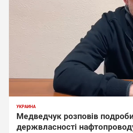
УКРАИНА
Медведчук розповів подроби
держвласності нафтопроводу і