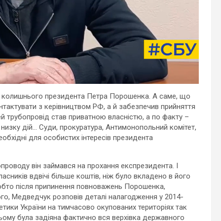
ій колишнього президента Петра Порошенка. А саме, що
тактувати з керівництвом РФ, а й забезпечив прийняття
цей трубопровід став приватною власністю, а по факту –
низку дій… Суди, прокуратура, Антимонопольний комітет,
еобхідні для особистих інтересів президента
проводу він займався на прохання експрезидента. І
асників вдвічі більше коштів, ніж було вкладено в його
 тобто після припинення повноважень Порошенка,
ого, Медведчук розповів деталі налагодження у 2014-
гетики України на тимчасово окупованих територіях так
цьому була задіяна фактично вся верхівка державного