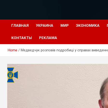
Перейти
к
содержимому
ГЛАВНАЯ
УКРАИНА
МИР
ЭКОНОМИКА
КОНТАКТЫ
РЕКЛАМА
Home
Медведчук розповів подробиці у справах виведення 