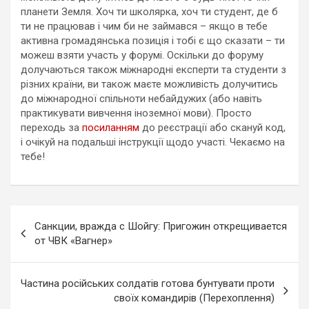
планети Земля. Хоч ти школярка, хоч ти студент, де б
ти не працював і чим би не займався – якщо в тебе
активна громадянська позиція і тобі є що сказати – ти
можеш взяти участь у форумі. Оскільки до форуму
долучаються також міжнародні експерти та студенти з
різних країни, ви також маєте можливість долучитись
до міжнародної спільноти небайдужих (або навіть
практикувати вивчення іноземної мови). Просто
переходь за
посиланням
до реєстрації або скануй код,
і очікуй на подальші інструкції щодо участі. Чекаємо на
тебе!
Навигация
Санкции, вражда с Шойгу: Пригожин открещивается
по
от ЧВК «Вагнер»
записям
Частина російських солдатів готова бунтувати проти
своїх командирів (Перехоплення)