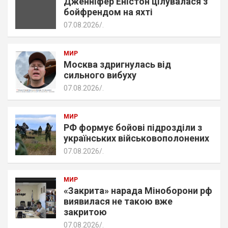
Дженніфер Еністон цілувалася з
бойфрендом на яхті
07.08.2026
.
МИР
Москва здригнулась від
сильного вибуху
07.08.2026
.
МИР
РФ формує бойові підрозділи з
українських військовополонених
07.08.2026
.
МИР
«Закрита» нарада Міноборони рф
виявилася не такою вже
закритою
07.08.2026
.