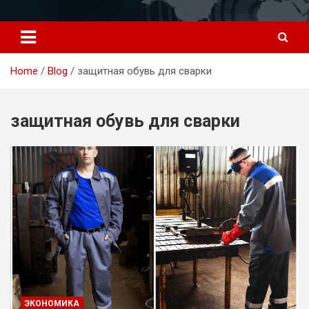
Перейти
к
содержимому
Home
Blog
защитная обувь для сварки
защитная обувь для сварки
ЭКОНОМИКА