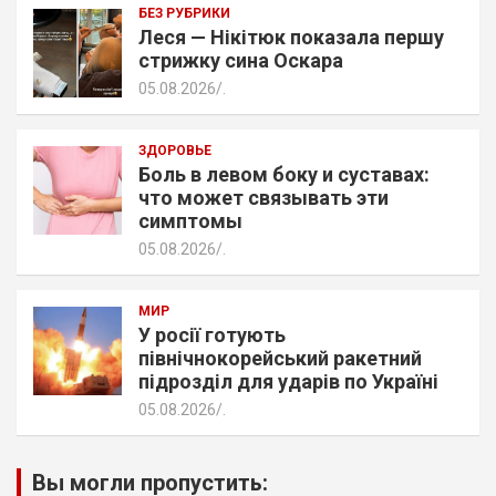
БЕЗ РУБРИКИ
Леся — Нікітюк показала першу
стрижку сина Оскара
05.08.2026
.
ЗДОРОВЬЕ
Боль в левом боку и суставах:
что может связывать эти
симптомы
05.08.2026
.
МИР
У росії готують
північнокорейський ракетний
підрозділ для ударів по Україні
05.08.2026
.
Вы могли пропустить: