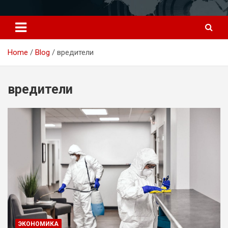
Перейти
к
содержимому
Home
Blog
вредители
вредители
ЭКОНОМИКА