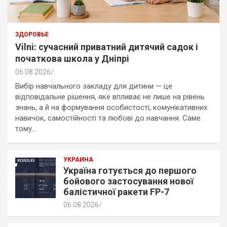
ЗДОРОВЬЕ
Vilni: сучасний приватний дитячий садок і
початкова школа у Дніпрі
06.08.2026
.
Вибір навчального закладу для дитини — це
відповідальне рішення, яке впливає не лише на рівень
знань, а й на формування особистості, комунікативних
навичок, самостійності та любові до навчання. Саме
тому…
УКРАИНА
Україна готується до першого
бойового застосування нової
балістичної ракети FP-7
06.08.2026
.