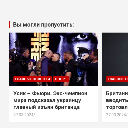
Вы могли пропустить:
ГЛАВНЫЕ НОВОСТИ
СПОРТ
ГЛАВНЫЕ 
Усик – Фьюри. Экс-чемпион
Британи
мира подсказал украинцу
вводить
главный изъян британца
торговл
27.03.2024
.
27.03.2024