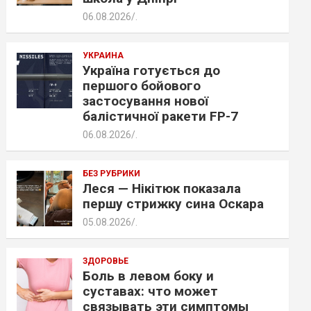
06.08.2026
.
УКРАИНА
Україна готується до
першого бойового
застосування нової
балістичної ракети FP-7
06.08.2026
.
БЕЗ РУБРИКИ
Леся — Нікітюк показала
першу стрижку сина Оскара
05.08.2026
.
ЗДОРОВЬЕ
Боль в левом боку и
суставах: что может
связывать эти симптомы