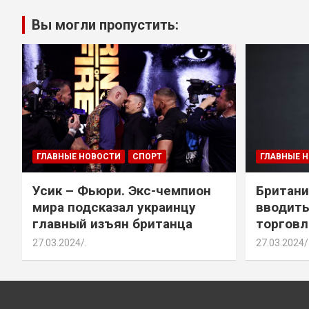
Вы могли пропустить:
ГЛАВНЫЕ НОВОСТИ
СПОРТ
ГЛАВНЫЕ 
Усик – Фьюри. Экс-чемпион
Британи
мира подсказал украинцу
вводить
главный изъян британца
торговл
27.03.2024
.
27.03.2024