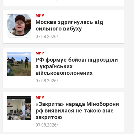
МИР
Москва здригнулась від
сильного вибуху
07.08.2026
.
МИР
РФ формує бойові підрозділи
з українських
військовополонених
07.08.2026
.
МИР
«Закрита» нарада Міноборони
рф виявилася не такою вже
закритою
07.08.2026
.