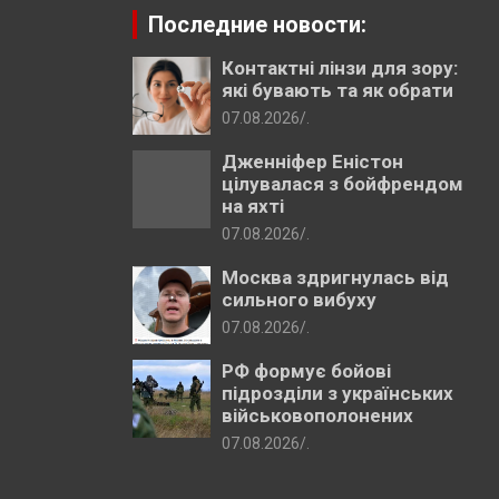
Последние новости:
Контактні лінзи для зору:
які бувають та як обрати
07.08.2026
.
Дженніфер Еністон
цілувалася з бойфрендом
на яхті
07.08.2026
.
Москва здригнулась від
сильного вибуху
07.08.2026
.
РФ формує бойові
підрозділи з українських
військовополонених
07.08.2026
.