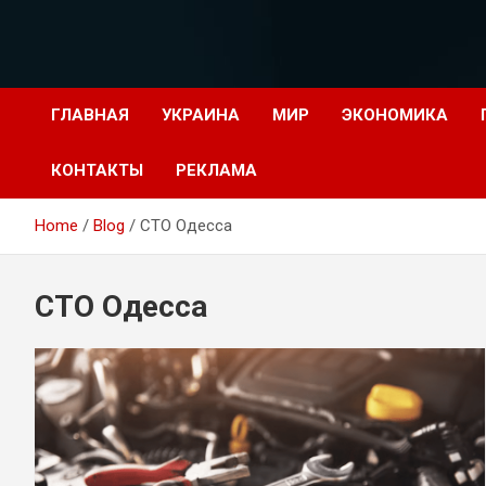
Перейти
к
содержимому
ГЛАВНАЯ
УКРАИНА
МИР
ЭКОНОМИКА
КОНТАКТЫ
РЕКЛАМА
Home
Blog
СТО Одесса
СТО Одесса