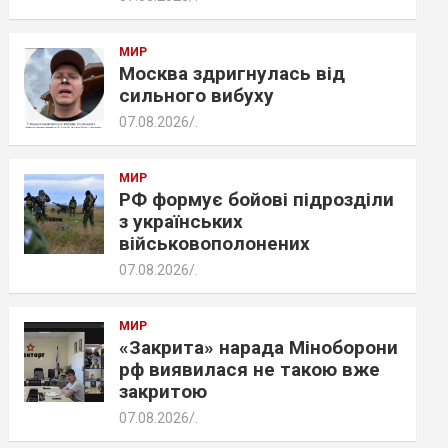
МИР
Москва здригнулась від
сильного вибуху
07.08.2026
.
МИР
РФ формує бойові підрозділи
з українських
військовополонених
07.08.2026
.
МИР
«Закрита» нарада Міноборони
рф виявилася не такою вже
закритою
07.08.2026
.