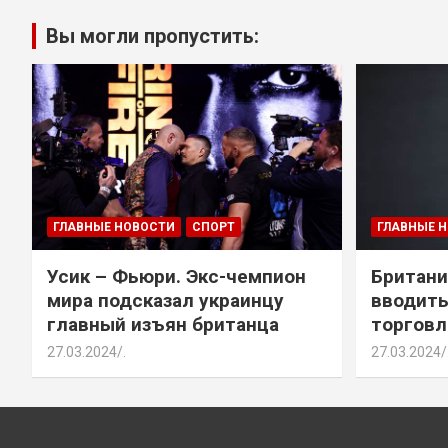
Вы могли пропустить:
ГЛАВНЫЕ НОВОСТИ
СПОРТ
ГЛАВНЫЕ 
Усик – Фьюри. Экс-чемпион
Британи
мира подсказал украинцу
вводить
главный изъян британца
торговл
27.03.2024
.
27.03.2024