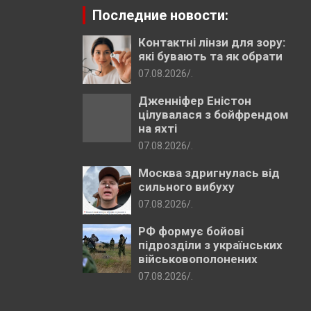
Последние новости:
Контактні лінзи для зору:
які бувають та як обрати
07.08.2026
.
Дженніфер Еністон
цілувалася з бойфрендом
на яхті
07.08.2026
.
Москва здригнулась від
сильного вибуху
07.08.2026
.
РФ формує бойові
підрозділи з українських
військовополонених
07.08.2026
.